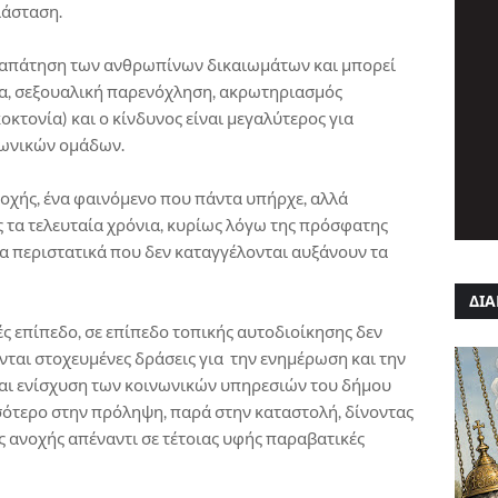
ιάσταση.
αταπάτηση των ανθρωπίνων δικαιωμάτων και μπορεί
βία, σεξουαλική παρενόχληση, ακρωτηριασμός
κτονία) και ο κίνδυνος είναι μεγαλύτερος για
νωνικών ομάδων.
εποχής, ένα φαινόμενο που πάντα υπήρχε, αλλά
 τα τελευταία χρόνια, κυρίως λόγω της πρόσφατης
α περιστατικά που δεν καταγγέλονται αυξάνουν τα
ΔΙΑ
ές επίπεδο, σε επίπεδο τοπικής αυτοδιοίκησης δεν
νται στοχευμένες δράσεις για την ενημέρωση και την
αι ενίσχυση των κοινωνικών υπηρεσιών του δήμου
σότερο στην πρόληψη, παρά στην καταστολή, δίνοντας
ανοχής απέναντι σε τέτοιας υφής παραβατικές