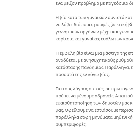
ένα μείζον πρόβλημα με παγκόσμια δ
Η βία κατά των γυναικών συνιστά κ
να λάβει διάφορες μορφές (λεκτική 
γεννητικών οργάνων μέχρι και γυναικο
κορίτσια και γυναίκες ευάλωτων κοι
Η έμφυλη βία είναι μια μάστιγα της 
αναδύεται με ανησυχητικούς ρυθμούς
κατάστασης πανδημίας. Παράλληλα, τ
ποσοστά της εν λόγω βίας.
Για τους λόγους αυτούς, σε πρωτογεν
πρέπει να μένουμε αδρανείς. Απαιτού
ευαισθητοποίηση των δημοτών μας κ
μας. Οφείλουμε να εστιάσουμε περισ
παράλληλα σαφή μηνύματα μηδενικής 
συμπεριφορές.