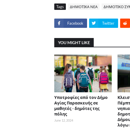
Tags
ΔΗΜΟΤΙΚΑ ΝΕΑ
ΔΗΜΟΤΙΚΟ ΣΥ
Facebook
Twitter
YOU MIGHT LIKE
Υποτροφίες από τον Δήμο
Κλεισ
Αγίας Παρασκευής σε
Πέμπτ
μαθητές - δημότες της
νηπια
πόλης
δημοτ
Δήμου
June 12, 2024
λόγω