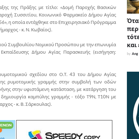
ξης της Πράξης με τίτλο: «Δομή Παροχής Βασικών
αροχή Συσσιτίου, Κοινωνικό Φαρμακείο Δήμου Αγίας
Όταν
6», η οποία εντάχθηκε στο Επιχειρησιακό Πρόγραμμα
περ
μαρχος - κ. Ν. Κωβαίος).
τότε
και
τικού Συμβουλίου Νομικού Προσώπου με την επωνυμία
 Εκπαίδευσης Δήμου Αγίας Παρασκευής (εισήγηση:
by
Ang
ρυμοτομικού σχεδίου στο Ο.Τ. 43 του Δήμου Αγίας
της ρυμοτομικής γραμμής στην συμβολή των οδών
ρήνης στην υφιστάμενη κατάσταση, με κατάργηση του
ι δημιουργία καμπύλης γραμμής - τόξο Τ9Ν, Τ10Ν με
ρχος - κ. Β. Σάρκουλας).