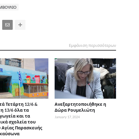
ΜΒΟΥΛΙΟ
Εμφάνιση περισσότερων
τά Τετάρτη 12/6 &
Ανεξαρτητοποιήθηκε η
η 13/6 όλα τα
Δώρα Ρουμελιώτη
γωγεία και τα
January 17, 2024
ικά σχολεία του
 Αγίας Παρασκευής
 καύσωνα