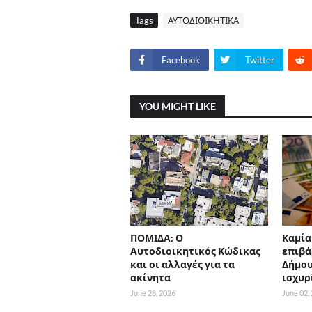
Tags
ΑΥΤΟΔΙΟΙΚΗΤΙΚΑ
Facebook
Twitter
YOU MIGHT LIKE
ΠΟΜΙΔΑ: Ο
Καμία
Αυτοδιοικητικός Κώδικας
επιβά
και οι αλλαγές για τα
Δήμου
ακίνητα
ισχυρ
June 28, 2026
June 02,