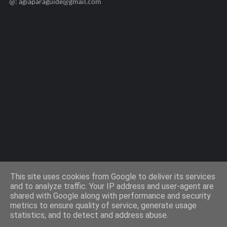
@: agiaparaguide@gmail.com
Agiaparaskevi-Guide.gr / 2009 ©
This site uses cookies from Google to deliver its services
and to analyze traffic. Your IP address and user-agent are
shared with Google along with performance and security
Design by -
Templateify
metrics to ensure quality of service, generate usage
statistics, and to detect and address abuse.
Όροι Χρήσης
Πολιτική Cookies
Πολιτική Απορρήτου