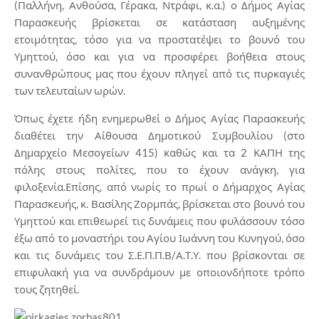
(Παλλήνη, Ανθούσα, Γέρακα, Ντράφι, κ.α.) ο Δήμος Αγίας
Παρασκευής βρίσκεται σε κατάσταση αυξημένης
ετοιμότητας, τόσο για να προστατέψει το βουνό του
Υμηττού, όσο και για να προσφέρει βοήθεια στους
συνανθρώπους μας που έχουν πληγεί από τις πυρκαγιές
των τελευταίων ωρών.
Όπως έχετε ήδη ενημερωθεί ο Δήμος Αγίας Παρασκευής
διαθέτει την Αίθουσα Δημοτικού Συμβουλίου (στο
Δημαρχείο Μεσογείων 415) καθώς και τα 2 ΚΑΠΗ της
πόλης στους πολίτες, που το έχουν ανάγκη, για
φιλοξενία.Επίσης, από νωρίς το πρωί ο Δήμαρχος Αγίας
Παρασκευής, κ. Βασίλης Ζορμπάς, βρίσκεται στο βουνό του
Υμηττού και επιθεωρεί τις δυνάμεις που φυλάσσουν τόσο
έξω από το μοναστήρι του Αγίου Ιωάννη του Κυνηγού, όσο
και τις δυνάμεις του Σ.Ε.Π.Π.Β/Α.Τ.Υ. που βρίσκονται σε
επιφυλακή για να συνδράμουν με οποιονδήποτε τρόπο
τους ζητηθεί.