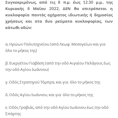
Συγκεκριμένως, από τις 8 π.μ. έως 12.30 μ.μ., της
Κυριακής 8 Μαΐου 2022, ΔΕΝ θα επιτρέπεται η
κυκλοφορία παντός οχήματος ιδιωτικής ή δημοσίας
χρήσεως και στα δυο ρεύματα κυκλοφορίας, των
κάτωθι οδών:
α. Ηρώων Πολυτεχνείου (από Λεωφ. Μεσογείων και για
όλο το μήκος της)
β. Ευεργέτου Γιαβάση (από την οδό Αιγαίου Πελάγους έως
την οδό Αγίου Ιωάννου)
γ. Οδός Στρατηγού Τόμπρα, και για όλο το μήκος της
δ. Οδός Αγίου Ιωάννου, και για όλο το μήκος της
ε. Οδός Γραβιάς, από την οδό Αγίου Ιωάννου έως την οδό
Σπάρτης