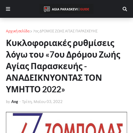
Αρχική σελίδα
7ος ΔΡΟΜΟΣ ΖΩΗΣ ΑΓΙΑΣ ΠΑΡΑΣΚΕΥΗΣ
Κυκλοφοριακές ρυθμίσεις
λόγω του «7ου Δρόμου Ζωής
Αγίας Παρασκευής -
ΑΝΑΔΕΙΚΝΥΟΝΤΑΣ ΤΟΝ
ΥΜΗΤΤΟ 2022»
by
Ang
-
Τρίτη, Μαΐου 03, 2022