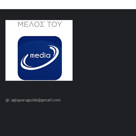
@: agiaparaguide@gmail.com