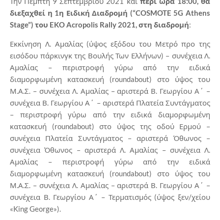
Την Πέμπτη 9 Σεπτεμβρίου 2021 και
περί ώρα 18:00, θα
διεξαχθεί η 1η Ειδική Διαδρομή (“COSMOTE 5G Athens
Stage”) του EKO Acropolis Rally 2021, στη διαδρομή
:
Εκκίνηση Λ. Αμαλίας (ύψος εξόδου του Μετρό προ της
εισόδου πάρκινγκ της Βουλής Των Ελλήνων) – συνέχεια Λ.
Αμαλίας – περιστροφή γύρω από την ειδικά
διαμορφωμένη κατασκευή (roundabout) στο ύψος του
Μ.Α.Σ. – συνέχεια Λ. Αμαλίας – αριστερά Β. Γεωργίου Α΄ –
συνέχεια Β. Γεωργίου Α΄ – αριστερά Πλατεία Συντάγματος
– περιστροφή γύρω από την ειδικά διαμορφωμένη
κατασκευή (roundabout) στο ύψος της οδού Ερμού –
συνέχεια Πλατεία Συντάγματος – αριστερά Όθωνος –
συνέχεια Όθωνος – αριστερά Λ. Αμαλίας – συνέχεια Λ.
Αμαλίας – περιστροφή γύρω από την ειδικά
διαμορφωμένη κατασκευή (roundabout) στο ύψος του
Μ.Α.Σ. – συνέχεια Λ. Αμαλίας – αριστερά Β. Γεωργίου Α΄ –
συνέχεια Β. Γεωργίου Α΄ – Τερματισμός (ύψος ξεν/χείου
«King George»).