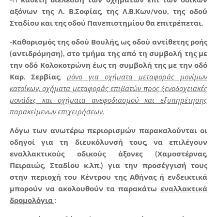
αξόνων της Λ. Β.Σοφίας, της Λ.Β.Κων/νου, της οδού
Σταδίου και της οδού Πανεπιστημίου θα επιτρέπεται.
-
Καθορισμός της οδού Βουλής, ως οδού αντίθετης ροής
(αντιδρόμηση), στο τμήμα της από τη συμβολή της με
την οδό Κολοκοτρώνη έως τη συμβολή της με την οδό
Καρ. Σερβίας
,
μόνο για οχήματα μεταφοράς μονίμων
κατοίκων, οχήματα μεταφοράς επιβατών προς ξενοδοχειακές
μονάδες και οχήματα ανεφοδιασμού και εξυπηρέτησης
παρακείμενων επιχειρήσεων.
Λόγω των ανωτέρω περιορισμών παρακαλούνται οι
οδηγοί για τη διευκόλυνσή τους, να επιλέγουν
εναλλακτικούς οδικούς άξονες (Χαμοστέρνας,
Πειραιώς, Σταδίου κ.λπ.) για την προσέγγισή τους
στην περιοχή του Κέντρου της Αθήνας ή ενδεικτικά
μπορούν να ακολουθούν
τα παρακάτω
εναλλακτικά
δρομολόγια
: