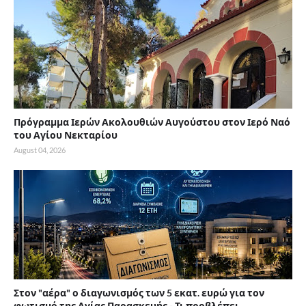
Πρόγραμμα Ιερών Ακολουθιών Αυγούστου στον Ιερό Ναό
του Αγίου Νεκταρίου
August 04, 2026
Στον "αέρα" ο διαγωνισμός των 5 εκατ. ευρώ για τον
φωτισμό της Αγίας Παρασκευής - Τι προβλέπει