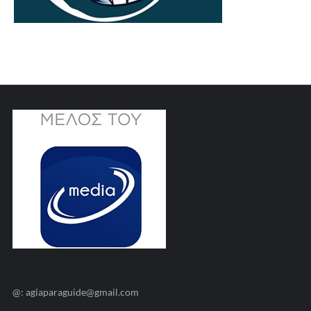
@: agiaparaguide@gmail.com