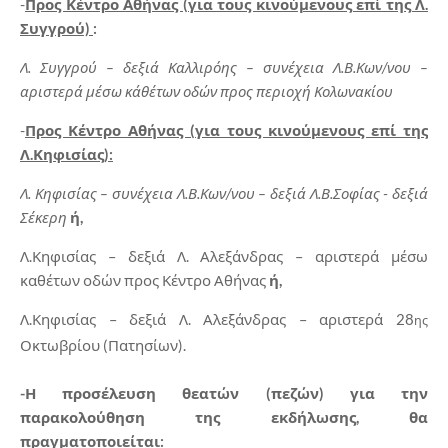
-
Προς Κέντρο Αθήνας (για τους κινούμενους επί της Λ.
Συγγρού)
:
Λ. Συγγρού – δεξιά Καλλιρόης – συνέχεια Λ.Β.Κων/νου –
αριστερά μέσω κάθέτων οδών προς περιοχή Κολωνακίου
-
Προς Κέντρο Αθήνας (για τους κινούμενους επί της
Λ.Κηφισίας):
Λ. Κηφισίας – συνέχεια Λ.Β.Κων/νου – δεξιά Λ.Β.Σοφίας - δεξιά
Σέκερη
ή,
Λ.Κηφισίας – δεξιά Λ. Αλεξάνδρας – αριστερά μέσω
καθέτων οδών προς Κέντρο Αθήνας
ή,
Λ.Κηφισίας – δεξιά Λ. Αλεξάνδρας – αριστερά 28
ης
Οκτωβρίου (Πατησίων).
-Η προσέλευση θεατών (πεζών) για την
παρακολούθηση της εκδήλωσης, θα
πραγματοποιείται: