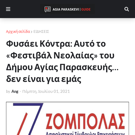
Αρχική σελίδα
ΕΙΔΗΣΕΙΣ
Φυσάει Κόντρα: Αυτό το
«Φεστιβάλ Νεολαίας» του
Δήμου Αγίας Παρασκευής…
δεν είναι για εμάς
by
Ang
-
Πέμπτη, Ιουλίου 01, 2021