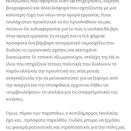
εκδηλώσεις που αφορούν start-up επιχειρήσεις, δόμηση
βιογραφικού και άλλα διάφορα που σχετίζονται με μια
καλύτερη τύχη των νέων στην αγορά εργασίας. Είναι
τουλάχιστον προκλητικό το ότι προσπαθούν να μας
πείσουν ότι ενδιαφέρονται για το πώς η νεολαία θα βγει
στην αγορά εργασίας τη στιγμή που η Ν.Δ ψήφισε
πρόσφατα ένα βάρβαρο αντεργατικό νομοσχέδιο που
διαλύει τις εργασιακές σχέσεις και κεκτημένα
δικαιώματα. Οι τοπικοί αξιωματούχοι, στελέχη της ΝΔ οι
ίδιοι που στηρίζουν τέτοιες πολιτικές που διαλύουν το
παρόν αλλά και την προοπτική της νέας γενιάς
αναγκάζοντάς την να μεταναστεύσει για να ξεφύγει από
την ανεργία και την επισφάλεια, έρχονται δήθεν να
«συμβουλέψουν» τη νεολαία για τις επαγγελματικές της
κινήσεις.
Όμως, πέραν των παραπάνω, ο Αντιδήμαρχος Νεολαίας
έχει και…πρόσφατο παρελθόν. Ουδείς μπορεί να ξεχάσει
τις φανερά ρατσιστικές και ντροπιαστικές για την πόλη μας