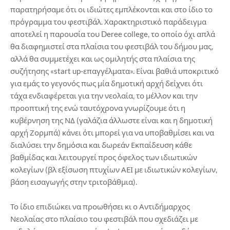
παρατηρήσαμε ότι οι ιδιώτες εμπλέκονται και στο ίδιο το
πρόγραμμα του φεστιβάλ. Χαρακτηριστικό παράδειγμα
αποτελεί η παρουσία του Deree college, το οποίο όχι απλά
θα διαφημιστεί στα πλαίσια του φεστιβάλ του δήμου μας,
αλλά θα συμμετέχει και ως ομιλητής στα πλαίσια της
συζήτησης «start up-επαγγέλματα». Είναι βαθιά υποκριτικό
για εμάς το γεγονός πως μία δημοτική αρχή δείχνει ότι
τάχα ενδιαφέρεται για την νεολαία, το μέλλον και την
προοπτική της ενώ ταυτόχρονα γνωρίζουμε ότι η
κυβέρνηση της ΝΔ (γαλάζια άλλωστε είναι και η δημοτική
αρχή Ζορμπά) κάνει ότι μπορεί για να υποβαθμίσει και να
διαλύσει την δημόσια και δωρεάν Εκπαίδευση κάθε
βαθμίδας και λειτουργεί προς όφελος των ιδιωτικών
κολεγίων (βλ εξίσωση πτυχίων ΑΕΙ με ιδιωτικών κολεγίων,
βάση εισαγωγής στην τριτοβάθμια).
Το ίδιο επιδιώκει να προωθήσει κι ο Αντιδήμαρχος
Νεολαίας στο πλαίσιο του φεστιβάλ που σχεδιάζει με