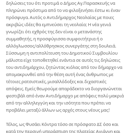
δηλώσεις του ότι προτιμά ο Δήμος Αγ.Παρασκευής να
πληρώνει πρόστιμα από το να φιλοξενήσει έστω κι έναν
πρόσφυγα. Αυτός ο Αντιδήμαρχος Νεολαίας με ποιες
ακριβώς ιδέες θα εμπνεύσει τη νεολαία; Η νέα γενιά
γνωρίζει ότι εχθρός της δεν είναι ο μετανάστης
συμμαθητής, η προσφύγισσα συμφοιτήτρια ή ο
αλλόγλωσσος/αλλόθρησκος συνεργάτης στη δουλειά.
Σύσσωμη η αντιπολίτευση του Δημοτικού Συμβουλίου
μάλιστα είχε τοποθετηθεί ενάντια σε αυτές τις δηλώσεις
του αντιδημάρχου, ζητώντας κιόλας από τον δήμαρχο να
απομακρυνθεί από την θέση αυτή ένας άνθρωπος με
τέτοιες ρατσιστικές, μισαλλόδοξες και διχαστικές
απόψεις. Εμείς θεωρούμε απαράδεκτο να διοργανώνεται
φεστιβάλ από έναν Αντιδήμαρχο με απόψεις πολύ μακριά
από την αλληλεγγύη και την ισότητα που πρέπει να
προβάλει μεταξύ άλλων ως αρχές στους νέους μας!
Τέλος, ως Φυσάει Κόντρα τόσο σε πρόσφατο ΔΣ όσο και
κατά την περσινή υπεράσπιση της πλατείας Αγιάννη και