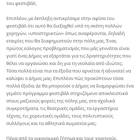
του φεστιβάλ;
Επιπλέον, με έκπληξη αντικρίσαμε στην αφίσα του
φεστιβάλ ότι αυτό θα διεξαχθεί υπό τη σκέπη πολλών
χορηγών, «υποστηρικτών» όπως αναφέρονται, δηλαδή
εταιρίες που θα διαφημιστούν στην πόλη μας. Ένας
πρώτος εύλογος προβληματισμός που μάς γεννάται είναι
γιατί ένας Δήμος να εξαρτάται για τις δραστηριότητες που
θέλει να οργανώσει και δη για τη νεολαία από ιδιώτες;
Τόσα πολλά είναι πια τα έξοδα που αρνείται ή αδυνατεί να
καλύψει ο Δήμος μας; Επιπλέον πώς προκύπτουν τόσα
πολλά έξοδα; Δε θα μπορούσε ο Δήμος να διαμορφώσει ένα
γεμάτο πρόγραμμα φεστιβάλ στηριζόμενο αποκλειστικά
στους μαζικούς φορείς της πόλης μας, στα σχολικά
συγκροτήματα, τις θεατρικές ομάδες, τα εργαστήρια
τέχνης, τις χορευτικές ομάδες, τους πολιτιστικούς
συλλόγους και τα αθλητικά σωματεία μας;
Πέρα από το οικονομικό ζήτημα και τους χορηγούς,