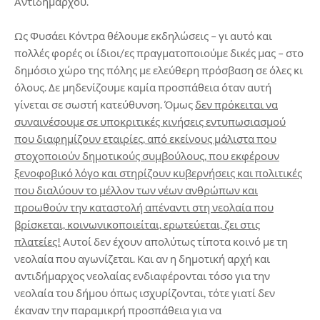
Αντιδημάρχου.
Ως Φυσάει Κόντρα θέλουμε εκδηλώσεις – γι αυτό και
πολλές φορές οι ίδιοι/ες πραγματοποιούμε δικές μας – στο
δημόσιο χώρο της πόλης με ελεύθερη πρόσβαση σε όλες κι
όλους. Δε μηδενίζουμε καμία προσπάθεια όταν αυτή
γίνεται σε σωστή κατεύθυνση. Όμως
δεν πρόκειται να
συναινέσουμε σε υποκριτικές κινήσεις εντυπωσιασμού
που διαφημίζουν εταιρίες, από εκείνους μάλιστα που
στοχοποιούν δημοτικούς συμβούλους, που εκφέρουν
ξενοφοβικό λόγο και στηρίζουν κυβερνήσεις και πολιτικές
που διαλύουν το μέλλον των νέων ανθρώπων και
προωθούν την καταστολή απέναντι στη νεολαία που
βρίσκεται, κοινωνικοποιείται, ερωτεύεται, ζει στις
πλατείες!
Αυτοί δεν έχουν απολύτως τίποτα κοινό με τη
νεολαία που αγωνίζεται. Και αν η δημοτική αρχή και
αντιδήμαρχος νεολαίας ενδιαφέρονται τόσο για την
νεολαία του δήμου όπως ισχυρίζονται, τότε γιατί δεν
έκαναν την παραμικρή προσπάθεια για να