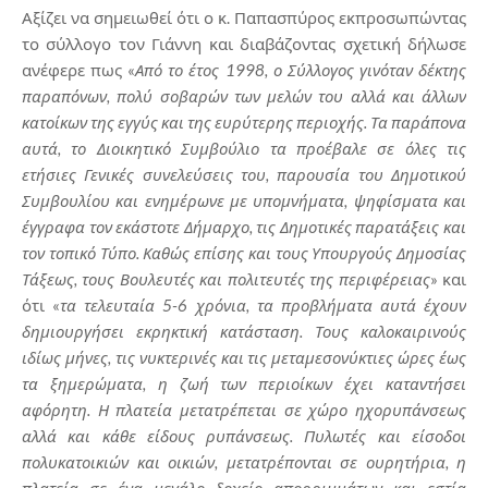
Αξίζει να σημειωθεί ότι ο κ. Παπασπύρος εκπροσωπώντας
το σύλλογο τον Γιάννη και διαβάζοντας σχετική δήλωσε
ανέφερε πως «
Από το έτος 1998, ο Σύλλογος γινόταν δέκτης
παραπόνων, πολύ σοβαρών των μελών του αλλά και άλλων
κατοίκων της εγγύς και της ευρύτερης περιοχής. Τα παράπονα
αυτά, το Διοικητικό Συμβούλιο τα προέβαλε σε όλες τις
ετήσιες Γενικές συνελεύσεις του, παρουσία του Δημοτικού
Συμβουλίου και ενημέρωνε με υπομνήματα, ψηφίσματα και
έγγραφα τον εκάστοτε Δήμαρχο, τις Δημοτικές παρατάξεις και
τον τοπικό Τύπο. Καθώς επίσης και τους Υπουργούς Δημοσίας
Τάξεως, τους Βουλευτές και πολιτευτές της περιφέρειας
» και
ότι «
τα τελευταία 5-6 χρόνια, τα προβλήματα αυτά έχουν
δημιουργήσει εκρηκτική κατάσταση. Τους καλοκαιρινούς
ιδίως μήνες, τις νυκτερινές και τις μεταμεσονύκτιες ώρες έως
τα ξημερώματα, η ζωή των περιοίκων έχει καταντήσει
αφόρητη. Η πλατεία μετατρέπεται σε χώρο ηχορυπάνσεως
αλλά και κάθε είδους ρυπάνσεως. Πυλωτές και είσοδοι
πολυκατοικιών και οικιών, μετατρέπονται σε ουρητήρια, η