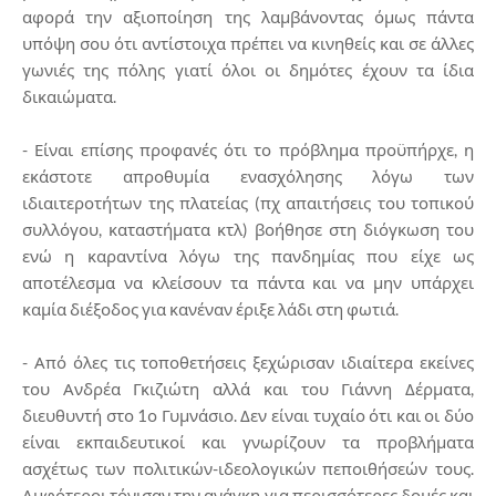
αφορά την αξιοποίηση της λαμβάνοντας όμως πάντα
υπόψη σου ότι αντίστοιχα πρέπει να κινηθείς και σε άλλες
γωνιές της πόλης γιατί όλοι οι δημότες έχουν τα ίδια
δικαιώματα.
- Είναι επίσης προφανές ότι το πρόβλημα προϋπήρχε, η
εκάστοτε απροθυμία ενασχόλησης λόγω των
ιδιαιτεροτήτων της πλατείας (πχ απαιτήσεις του τοπικού
συλλόγου, καταστήματα κτλ) βοήθησε στη διόγκωση του
ενώ η καραντίνα λόγω της πανδημίας που είχε ως
αποτέλεσμα να κλείσουν τα πάντα και να μην υπάρχει
καμία διέξοδος για κανέναν έριξε λάδι στη φωτιά.
- Από όλες τις τοποθετήσεις ξεχώρισαν ιδιαίτερα εκείνες
του Ανδρέα Γκιζιώτη αλλά και του Γιάννη Δέρματα,
διευθυντή στο 1ο Γυμνάσιο. Δεν είναι τυχαίο ότι και οι δύο
είναι εκπαιδευτικοί και γνωρίζουν τα προβλήματα
ασχέτως των πολιτικών-ιδεολογικών πεποιθήσεών τους.
Αμφότεροι τόνισαν την ανάγκη για περισσότερες δομές και