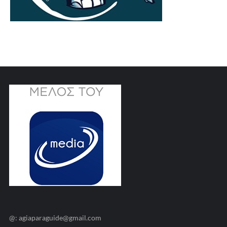
@: agiaparaguide@gmail.com