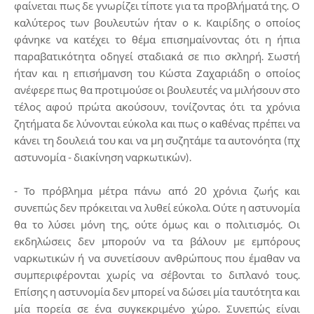
φαίνεται πως δε γνωρίζει τίποτε για τα προβλήματά της. Ο
καλύτερος των βουλευτών ήταν ο κ. Καιρίδης ο οποίος
φάνηκε να κατέχει το θέμα επισημαίνοντας ότι η ήπια
παραβατικότητα οδηγεί σταδιακά σε πιο σκληρή. Σωστή
ήταν και η επισήμανση του Κώστα Ζαχαριάδη ο οποίος
ανέφερε πως θα προτιμούσε οι βουλευτές να μιλήσουν στο
τέλος αφού πρώτα ακούσουν, τονίζοντας ότι τα χρόνια
ζητήματα δε λύνονται εύκολα και πως ο καθένας πρέπει να
κάνει τη δουλειά του και να μη συζητάμε τα αυτονόητα (πχ
αστυνομία - διακίνηση ναρκωτικών).
- Το πρόβλημα μέτρα πάνω από 20 χρόνια ζωής και
συνεπώς δεν πρόκειται να λυθεί εύκολα. Ούτε η αστυνομία
θα το λύσει μόνη της, ούτε όμως και ο πολιτισμός. Οι
εκδηλώσεις δεν μπορούν να τα βάλουν με εμπόρους
ναρκωτικών ή να συνετίσουν ανθρώπους που έμαθαν να
συμπεριφέρονται χωρίς να σέβονται το διπλανό τους.
Επίσης η αστυνομία δεν μπορεί να δώσει μία ταυτότητα και
μία πορεία σε ένα συγκεκριμένο χώρο. Συνεπώς είναι