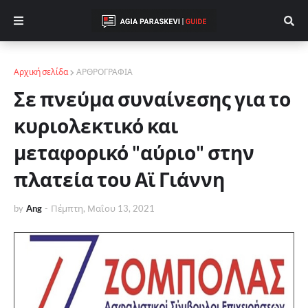
Αρχική σελίδα
ΑΡΘΡΟΓΡΑΦΙΑ
Σε πνεύμα συναίνεσης για το
κυριολεκτικό και
μεταφορικό "αύριο" στην
πλατεία του Αϊ Γιάννη
by
Ang
-
Πέμπτη, Μαΐου 13, 2021