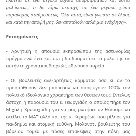
πλατεία σε ένα μεγάλο δοχείο απορριμμάτων και εστία
μολύνσεως, η δε γύρω περιοχή σε ένα μεγάλο χώρο
παράνομης σταθμεύσεως. Όλα αυτά, είναι γνωστά σε όλους
και κατά την άποψή μας, δεν αποτελούν απλά μια ενόχληση
».
Επισημάνσεις
- Αρνητική η απουσία εκπροσώπου της αστυνομίας
πράγμα ενώ έχει και αυτή διαδραματίσει το ρόλο της σε
αυτήν τη χρόνια και διαρκώς φθίνουσα πορεία
- Οι βουλευτές ανεξαρτήτως κόμματος όσο κι αν το
προσπάθησαν δεν μπόρεσαν να αποφύγουν 100% τον
πολιτικό ιδεολογικό χαρακτήρα των θέσεων τους. Εντελώς
άστοχη η παρουσία του κ. Γεωργιάδη ο οποίος πήρε τον
Μιχάλη Χρυσοχοΐδη για να μας ρωτήσει αν θέλουμε να
στείλει τα ΜΑΤ αλλά και της κ. Κεραμέως που μίλησε για
πανδημία και ατομική ευθύνη. Mολονότι βουλευτής του
βόρειου τομέα με πόσες επισκέψεις στην πόλη μας