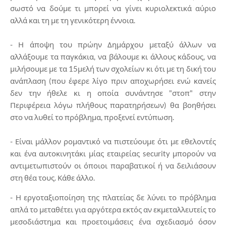
σωστό να δούμε τι μπορεί να γίνει κυριολεκτικά αύριο
αλλά και τη με τη γενικότερη έννοια.
- Η άποψη του πρώην Δημάρχου μεταξύ άλλων να
αλλάξουμε τα παγκάκια, να βάλουμε κι άλλους κάδους, να
μιλήσουμε με τα 15μελή των σχολείων κι ότι με τη δική του
ανάπλαση (που έφερε λίγο πριν αποχωρήσει ενώ κανείς
δεν την ήθελε κι η οποία συνάντησε "στοπ" στην
Περιφέρεια λόγω πλήθους παρατηρήσεων) θα βοηθήσει
στο να λυθεί το πρόβλημα, προξενεί εντύπωση.
- Είναι μάλλον ρομαντικό να πιστεύουμε ότι με εθελοντές
και ένα αυτοκινητάκι μίας εταιρείας security μπορούν να
αντιμετωπιστούν οι όποιοι παραβατικοί ή να δειλιάσουν
στη θέα τους. Κάθε άλλο.
- Η εργοταξιοποίηση της πλατείας δε λύνει το πρόβλημα
απλά το μεταθέτει για αργότερα εκτός αν εκμεταλλευτείς το
μεσοδιάστημα και προετοιμάσεις ένα σχεδιασμό όσον