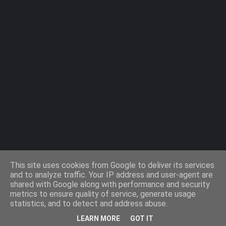
Agiaparaskevi-Guide.gr / 2009 ©
This site uses cookies from Google to deliver its services
and to analyze traffic. Your IP address and user-agent are
shared with Google along with performance and security
Design by -
Templateify
metrics to ensure quality of service, generate usage
statistics, and to detect and address abuse.
Όροι Χρήσης
Πολιτική Cookies
Πολιτική Απορρήτου
LEARN MORE
GOT IT