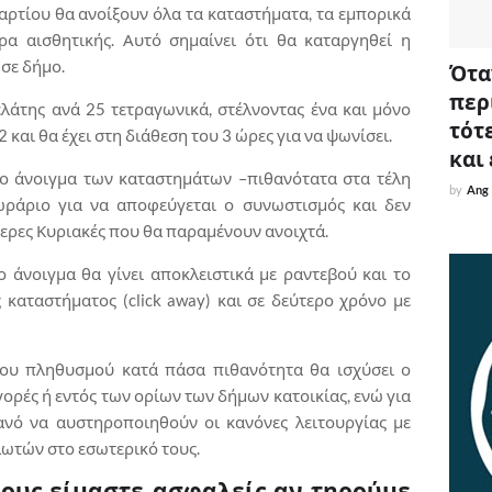
ρτίου θα ανοίξουν όλα τα καταστήματα, τα εμπορικά
ρα αισθητικής. Αυτό σημαίνει ότι θα καταργηθεί η
σε δήμο.
Όταν
περ
λάτης ανά 25 τετραγωνικά, στέλνοντας ένα και μόνο
τότε
και θα έχει στη διάθεση του 3 ώρες για να ψωνίσει.
και
το άνοιγμα των καταστημάτων –πιθανότατα στα τέλη
by
Ang
ωράριο για να αποφεύγεται ο συνωστισμός και δεν
ερες Κυριακές που θα παραμένουν ανοιχτά.
ο άνοιγμα θα γίνει αποκλειστικά με ραντεβού και το
καταστήματος (click away) και σε δεύτερο χρόνο με
 του πληθυσμού κατά πάσα πιθανότητα θα ισχύσει ο
γορές ή εντός των ορίων των δήμων κατοικίας, ενώ για
ανό να αυστηροποιηθούν οι κανόνες λειτουργίας με
ωτών στο εσωτερικό τους.
ρους είμαστε ασφαλείς αν τηρούμε