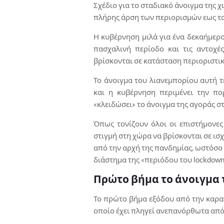
Σχέδιο για το σταδιακό άνοιγμα της χ
πλήρης άρση των περιορισμών εως το
Η κυβέρνηση μιλά για ένα δεκαήμερο
πασχαλινή περίοδο και τις αντοχέ
βρίσκονται σε κατάσταση περιοριστι
Το άνοιγμα του λιανεμπορίου αυτή 
και η κυβέρνηση περιμένει την πο
«κλειδώσει» το άνοιγμα της αγοράς σ
Όπως τονίζουν όλοι οι επιστήμονες 
στιγμή στη χώρα να βρίσκονται σε ισ
από την αρχή της πανδημίας, ωστόσο 
διάστημα της «περιόδου του lockdown
Πρώτο βήμα το άνοιγμα
Το πρώτο βήμα εξόδου από την καραν
οποίο έχει πληγεί ανεπανόρθωτα από