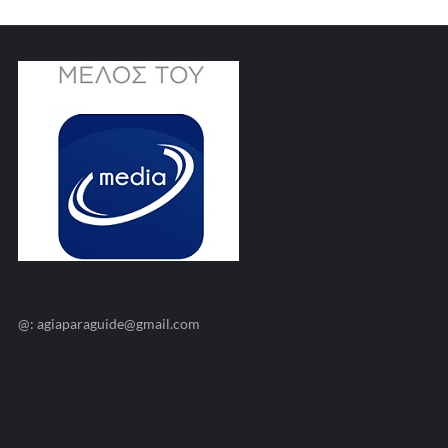
@: agiaparaguide@gmail.com