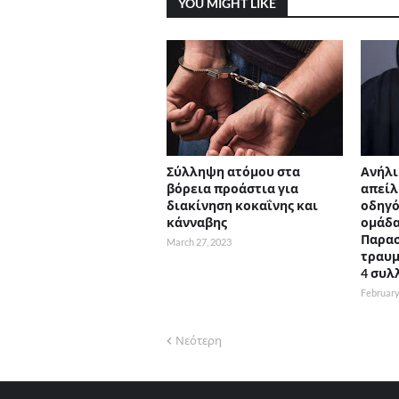
YOU MIGHT LIKE
Σύλληψη ατόμου στα
Ανήλι
βόρεια προάστια για
απείλ
διακίνηση κοκαΐνης και
οδηγό
κάνναβης
ομάδα
Παρασ
March 27, 2023
τραυμ
4 συλ
February
Νεότερη