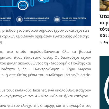
Όταν
περ
τότε
ην έκδοση του ειδικού σήματος έχουν οι κάτοχοι είτε
και
λεκτρικών υβριδικών οχημάτων εξωτερικής φόρτισης
λμ.
by
Ang
ς, στο οποίο περιλαμβάνονται όλα τα βασικά
ματος, είναι εξαιρετικά απλή. Οι δικαιούχοι έχουν
ου gov.gr ακολουθώντας τη «διαδρομή»: Πολίτης και
 Ποιότητα ζωής – Ηλεκτροκίνηση – Σήμα δωρεάν
 ή απευθείας μέσω του συνδέσμου https://electric-
ά με τους κωδικούς Taxisnet, ενώ ακολούθως εισάγουν
ου οχήματος και τον ΑΦΜ του κύριου ή/και κατόχου.
γανο για τον έλεγχο της ύπαρξης και της εγκυρότητας