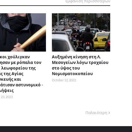
Εμφάνιση περισσότερων
κοι χούλιγκαν
Αυξημένη κίνηση στη Λ.
ησαν με ρόπαλα τον
Μεσογείων λόγω τροχαίου
 λεωφορείου της
στο ύψος του
ς της Αγίας
Νομισματοκοπείου
κευής και
October 12, 2022
άτισαν αστυνομικό -
λήψεις
 23, 2023
Παλαιότερη