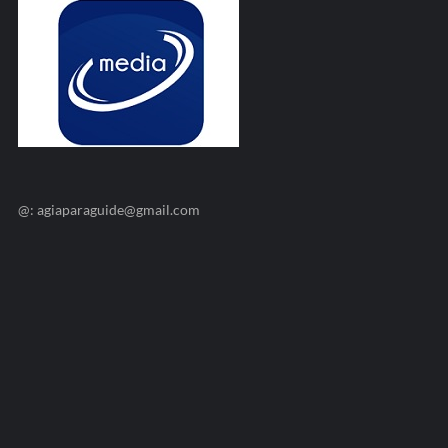
@: agiaparaguide@gmail.com