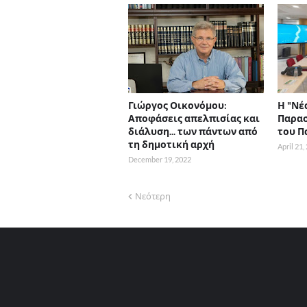
Γιώργος Οικονόμου:
Η "Νέ
Αποφάσεις απελπισίας και
Παρασ
διάλυση... των πάντων από
του Π
τη δημοτική αρχή
April 21,
December 19, 2022
Νεότερη