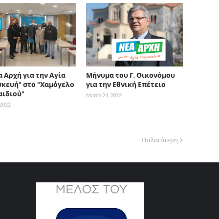
α Αρχή για την Αγία
Μήνυμα του Γ. Οικονόμου
κευή" στο "Χαμόγελο
για την Εθνική Επέτειο
αιδιού"
March 24, 2022
 2022
Παλαιότερη