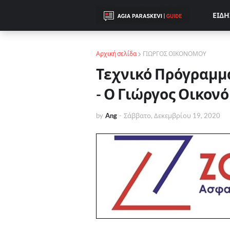
ΕΙΔΗ
Αρχική σελίδα
ΓΙΩΡΓΟΣ ΟΙΚΟΝΟΜΟΥ
Τεχνικό Πρόγραμμ
- Ο Γιώργος Οικον
by
Ang
-
Σάββατο, Δεκεμβρίου 19, 2020