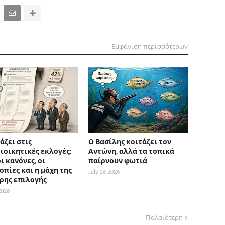
Εμφάνιση περισσότερων
άζει στις
Ο Βασίλης κοιτάζει τον
ιοικητικές εκλογές:
Αντώνη, αλλά τα τοπικά
ι κανόνες, οι
παίρνουν φωτιά
οπίες και η μάχη της
July 18, 2026
ρης επιλογής
 2026
Παλαιότερη