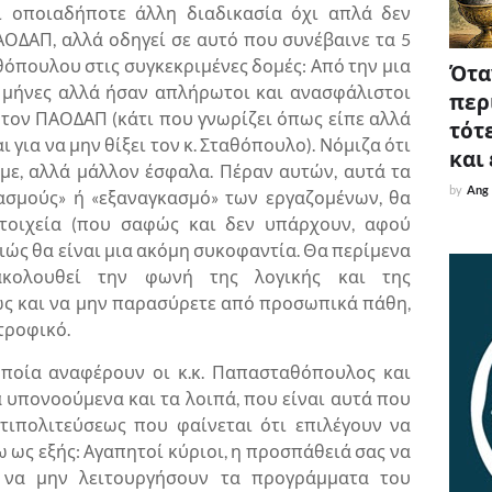
ι οποιαδήποτε άλλη διαδικασία όχι απλά δεν
ΑΟΔΑΠ, αλλά οδηγεί σε αυτό που συνέβαινε τα 5
θόπουλου στις συγκεκριμένες δομές: Από την μια
Όταν
 μήνες αλλά ήσαν απλήρωτοι και ανασφάλιστοι
περ
α τον ΠΑΟΔΑΠ (κάτι που γνωρίζει όπως είπε αλλά
τότε
 για να μην θίξει τον κ. Σταθόπουλο). Νόμιζα ότι
και
αμε, αλλά μάλλον έσφαλα. Πέραν αυτών, αυτά τα
by
Ang
ασμούς» ή «εξαναγκασμό» των εργαζομένων, θα
στοιχεία (που σαφώς και δεν υπάρχουν, αφού
ιώς θα είναι μια ακόμη συκοφαντία. Θα περίμενα
κολουθεί την φωνή της λογικής και της
ς και να μην παρασύρετε από προσωπικά πάθη,
τροφικό.
ποία αναφέρουν οι κ.κ. Παπασταθόπουλος και
 υπονοούμενα και τα λοιπά, που είναι αυτά που
τιπολιτεύσεως που φαίνεται ότι επιλέγουν να
ως εξής: Αγαπητοί κύριοι, η προσπάθειά σας να
, να μην λειτουργήσουν τα προγράμματα του