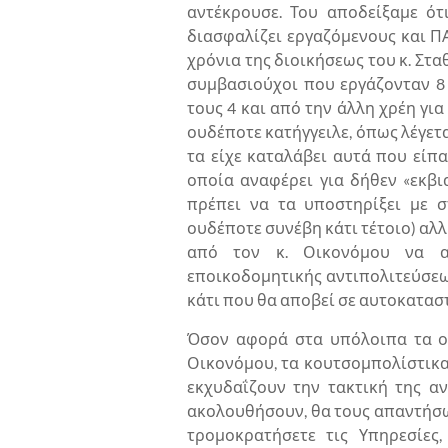
αντέκρουσε. Του αποδείξαμε ότ
διασφαλίζει εργαζόμενους και Π
χρόνια της διοικήσεως του κ. Στα
συμβασιούχοι που εργάζονταν 8
τους 4 και από την άλλη χρέη γι
ουδέποτε κατήγγειλε, όπως λέγεται
τα είχε καταλάβει αυτά που είπ
οποία αναφέρει για δήθεν «εκβι
πρέπει να τα υποστηρίξει με 
ουδέποτε συνέβη κάτι τέτοιο) αλλ
από τον κ. Οικονόμου να α
εποικοδομητικής αντιπολιτεύσεω
κάτι που θα αποβεί σε αυτοκατασ
Όσον αφορά στα υπόλοιπα τα ο
Οικονόμου, τα κουτσομπολίστικα
εκχυδαΐζουν την τακτική της αν
ακολουθήσουν, θα τους απαντήσω 
τρομοκρατήσετε τις Υπηρεσίες