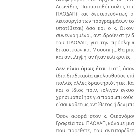
Λεωνίδας Παπασταθόπουλος (στέ
ΠΑΟΔΑΠ) και δευτερευόντως σ
λειτουργία των προγραμμάτων το
υποτίθεται) όσο και ο κ. Οικον
συνεννοημένοι, αντιδρούν στην δ
του ΠΑΟΔΑΠ, για την πρόσληψ
Εικαστικών και Μουσικής. Θα μπ
και αντίληψη, αν ήταν ειλικρινές.
Δεν είναι όμως έτσι.
Γιατί, όσο
ίδια διαδικασία ακολουθούσε επί 
πολλές άλλες δραστηριότητες. Κ
και ο ίδιος πριν, «ολίγον έγκυ
χρησιμοποίησε για προσωπικούς τ
είσαι καθέτως αντίθετος ή δεν μπο
Όσον αφορά στον κ. Οικονόμου
Γραφεία του ΠΑΟΔΑΠ, κάναμε μια
που παρέθετε, του αντιπαρέθε