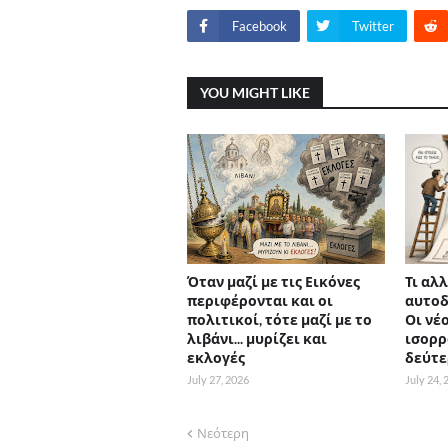
Facebook
Twitter
YOU MIGHT LIKE
Όταν μαζί με τις Εικόνες
Τι αλλ
περιφέρονται και οι
αυτοδ
πολιτικοί, τότε μαζί με το
Οι νέο
λιβάνι... μυρίζει και
ισορρ
εκλογές
δεύτε
July 27, 2026
July 24,
Νεότερη