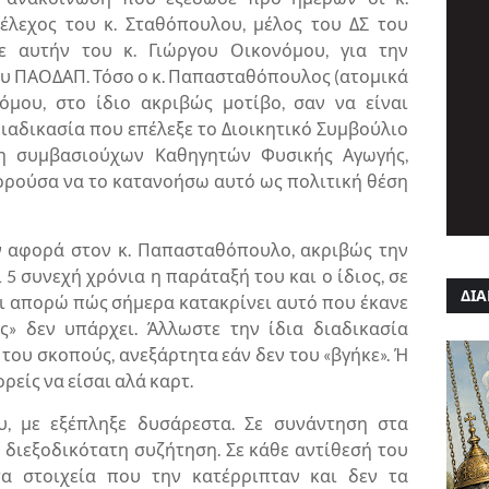
λεχος του κ. Σταθόπουλου, μέλος του ΔΣ του
ε αυτήν του κ. Γιώργου Οικονόμου, για την
υ ΠΑΟΔΑΠ. Τόσο ο κ. Παπασταθόπουλος (ατομικά
όμου, στο ίδιο ακριβώς μοτίβο, σαν να είναι
ιαδικασία που επέλεξε το Διοικητικό Συμβούλιο
η συμβασιούχων Καθηγητών Φυσικής Αγωγής,
ορούσα να το κατανοήσω αυτό ως πολιτική θέση
ν αφορά στον κ. Παπασταθόπουλο, ακριβώς την
5 συνεχή χρόνια η παράταξή του και ο ίδιος, σε
ΔΙΑ
αι απορώ πώς σήμερα κατακρίνει αυτό που έκανε
ος» δεν υπάρχει. Άλλωστε την ίδια διαδικασία
ου σκοπούς, ανεξάρτητα εάν δεν του «βγήκε». Ή
ρείς να είσαι αλά καρτ.
, με εξέπληξε δυσάρεστα. Σε συνάντηση στα
 διεξοδικότατη συζήτηση. Σε κάθε αντίθεσή του
τα στοιχεία που την κατέρριπταν και δεν τα