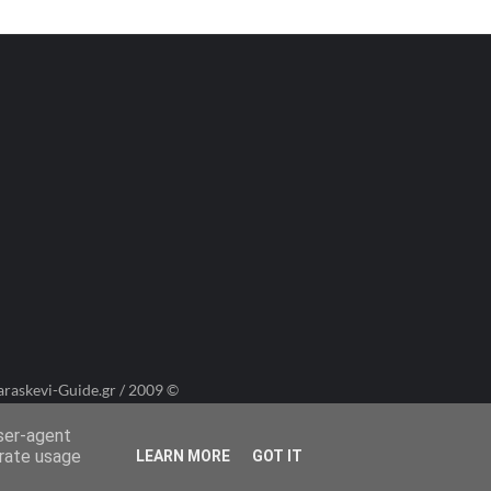
araskevi-Guide.gr / 2009 ©
user-agent
erate usage
LEARN MORE
GOT IT
Πολιτική Cookies
Πολιτική Απορρήτου