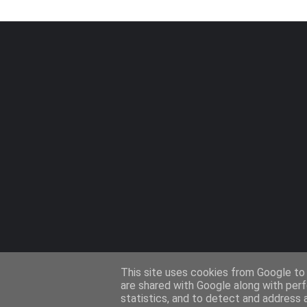
This site uses cookies from Google to d
are shared with Google along with perf
statistics, and to detect and address 
Design by -
Templateify