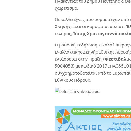
Πλακεντίας του Δήμου Πεντέλης κ.
Θε
χαιρετισμό.
Οι καλλιτέχνες που συμμετείχαν από 
Σκηνής
είναι οι κορυφαίοι σολίστ :
Έλ
τενόρος,
Τάσης Χριστογιαννόπουλο
Η μουσική εκδήλωση «Γκαλά Όπερας»,
Εναλλακτικής Σκηνής Εθνικής Λυρικής
εντάσσεται στην Πράξη
«Φεστιβαλικ
5004053) με κωδικό 2017ΕΠΑ08510107
συγχρηματοδοτείται από το Ευρωπαϊκ
Εθνικούς Πόρους.