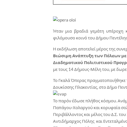
Ήταν μια βραδιά γεμάτη υπέροχη κ
φιλόμουσο κοινό του Δήμου Πεντέλης
Η εκδήλωση αποτελεί μέρος της συνερ
Βιώσιμη Ανάπτυξη των Πόλεων με 
Διαδημοτικού Πολιτιστικού Προγρ
με τους 14 Δήμους-Μέλη του, με δωρεά
Το Γκαλά Όπερας πραγματοποιήθηκε 
Δουκίσσης Πλακεντίας, στο Δήμο Πεντ
Το παρόν έδωσε πλήθος κόσμου. Ανάμ
Παπάγου-Χολαργού και κορυφαία σολ
Περιβάλλοντος και μέλος του Δ.Σ. του
Αντιδήμαρχος Πόλης και Εντεταλμέν