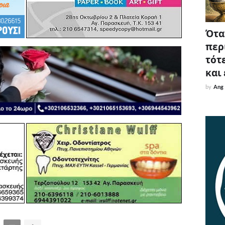
Όταν
περ
τότε
και
by
Ang