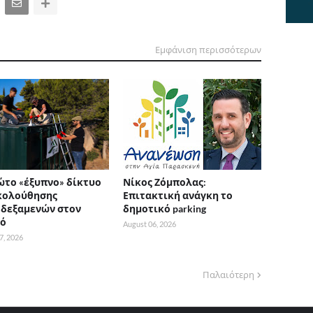
Εμφάνιση περισσότερων
ώτο «έξυπνο» δίκτυο
Νίκος Ζόμπολας:
κολούθησης
Επιτακτική ανάγκη το
δεξαμενών στον
δημοτικό parking
τό
August 06, 2026
7, 2026
Παλαιότερη