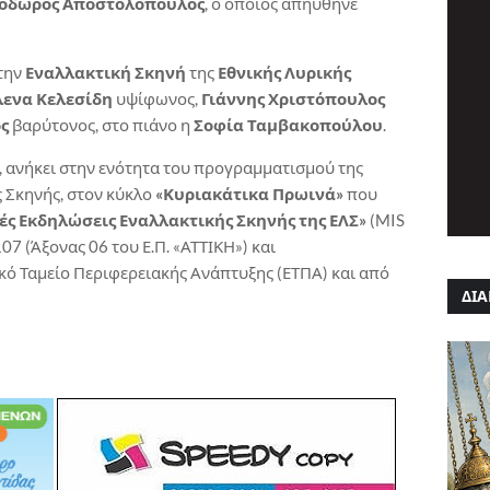
όδωρος Αποστολόπουλος
, ο οποίος απηύθηνε
την
Εναλλακτική Σκηνή
της
Εθνικής Λυρικής
ενα Κελεσίδη
υψίφωνος,
Γιάννης Χριστόπουλος
ς
βαρύτονος, στο πιάνο η
Σοφία Ταμβακοπούλου
.
 ανήκει στην ενότητα του προγραμματισμού της
 Σκηνής, στον κύκλο
«Κυριακάτικα Πρωινά»
που
ές Εκδηλώσεις Εναλλακτικής Σκηνής της ΕΛΣ»
(MIS
 (Άξονας 06 του Ε.Π. «ΑΤΤΙΚΗ») και
ό Ταμείο Περιφερειακής Ανάπτυξης (ΕΤΠΑ) και από
ΔΙΑ