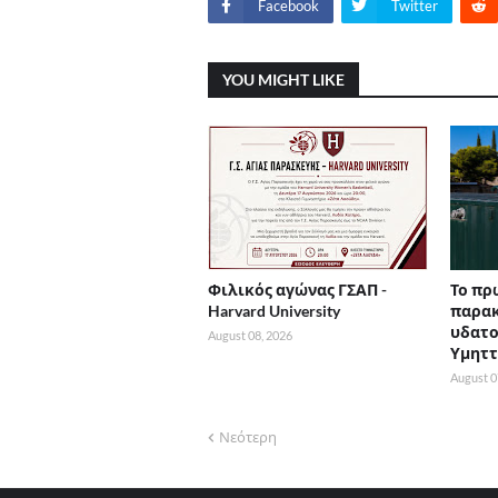
Facebook
Twitter
YOU MIGHT LIKE
Φιλικός αγώνας ΓΣΑΠ -
Το πρ
Harvard University
παρα
υδατο
August 08, 2026
Υμητ
August 0
Νεότερη