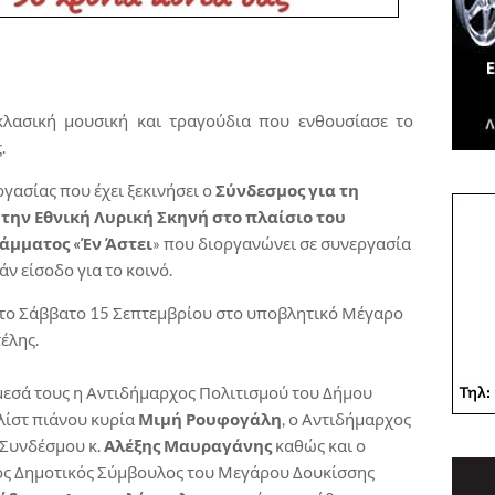
λασική μουσική και τραγούδια που ενθουσίασε το
.
γασίας που έχει ξεκινήσει ο
Σύνδεσμος για τη
την Εθνική Λυρική Σκηνή στο πλαίσιο του
άμματος «Έν Άστει
» που διοργανώνει σε συνεργασία
ν είσοδο για το κοινό.
το Σάββατο 15 Σεπτεμβρίου στο υποβλητικό Μέγαρο
έλης.
εσά τους η Αντιδήμαρχος Πολιτισμού του Δήμου
ίστ πιάνου κυρία
Μιμή Ρουφογάλη
, ο Αντιδήμαρχος
 Συνδέσμου κ.
Αλέξης Μαυραγάνης
καθώς και ο
ος Δημοτικός Σύμβουλος του Μεγάρου Δουκίσσης