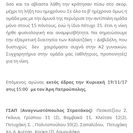
όσο και τα αβίαστα λάθη την κράτησαν πίσω στο σκορ,
μέχρι τη λήξη του ημιχρόνου. Σε όλο το β’ ημίχρονο όμως η
ομάδα μας με την άμυνά της περιόρισε την αντίπαλη ομάδα
μόνο στους 15 πόντους, ενώ η ίδια πέτυχε 31. έτσι η νίκη
ήρθε φυσιολογική και αναμφισβήτητα. Να σημειώσουμε
την εξαιρετική διαιτησία των Καλαϊτζάκη – Δαβιδέλη, που
δυστυχώς δεν χαιρόμαστε συχνά στην Α2 γυναικών.
Συγχαρητήρια στην ομάδα μας (αθλήτριες, προπονητές)
για τη νίκη.
Επόμενος αγώνας
εκτός έδρας την Κυριακή 19/11/17
στις 15:00 με τον Άρη Πετρούπολης.
ΓΣΑΠ (Αναγνωστόπουλος Στρατάκος):
Πεσκατζίου 2,
Γκάνια, Γρίσπου 11 (2), Βαμβακά 11, Κλείτσα 12(2),
Πετυχάκη Σ. , Πολιτοπούλου 10(2), Σαπαλίδου, Πετυχάκη
Χρ. 6, Αμίτση , Κούκη (2), Δαμουλάκη.