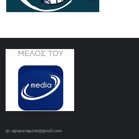
@: agiaparaguide@gmail.com