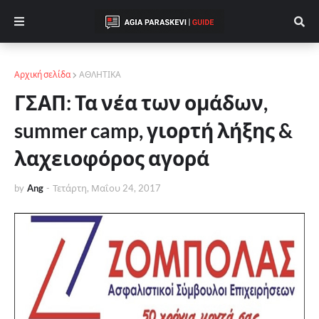
Αρχική σελίδα
ΑΘΛΗΤΙΚΑ
ΓΣΑΠ: Τα νέα των ομάδων,
summer camp, γιορτή λήξης &
λαχειοφόρος αγορά
by
Ang
-
Τετάρτη, Μαΐου 24, 2017