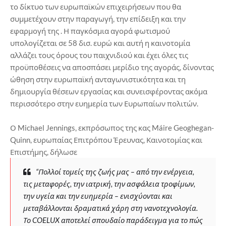
το δίκτυο των ευρωπαϊκών επιχειρήσεων που θα
συμμετέχουν στην παραγωγή, την επίδειξη και την
εφαρμογή της . Η παγκόσμια αγορά φωτισμού
υπολογίζεται σε 58 δισ. ευρώ και αυτή η καινοτομία
αλλάζει τους όρους του παιχνιδιού και έχει όλες τις
προϋποθέσεις να αποσπάσει μερίδιο της αγοράς, δίνοντας
ώθηση στην ευρωπαϊκή ανταγωνιστικότητα και τη
δημιουργία θέσεων εργασίας και συνεισφέροντας ακόμα
περισσότερο στην ευημερία των Ευρωπαίων πολιτών.
Ο Michael Jennings, εκπρόσωπος της κας Máire Geoghegan-
Quinn, ευρωπαίας Επιτρόπου Έρευνας, Καινοτομίας και
Επιστήμης, δήλωσε
“Πολλοί τομείς της ζωής μας – από την ενέργεια,
τις μεταφορές, την ιατρική, την ασφάλεια τροφίμων,
την υγεία και την ευημερία – ενισχύονται και
μεταβάλλονται δραματικά χάρη στη νανοτεχνολογία.
Το COELUX αποτελεί σπουδαίο παράδειγμα για το πώς