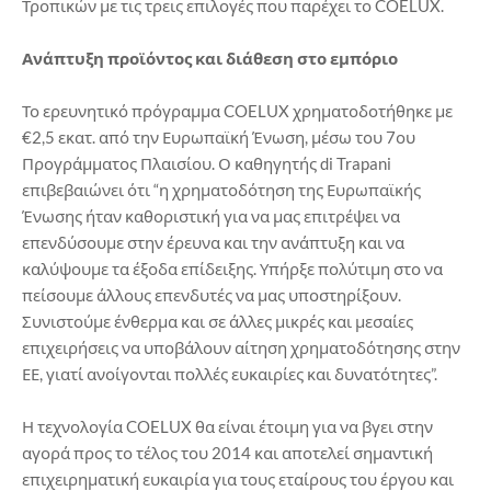
Τροπικών με τις τρεις επιλογές που παρέχει το COELUX.
Ανάπτυξη προϊόντος και διάθεση στο εμπόριο
Το ερευνητικό πρόγραμμα COELUX χρηματοδοτήθηκε με
€2,5 εκατ. από την Ευρωπαϊκή Ένωση, μέσω του 7ου
Προγράμματος Πλαισίου. Ο καθηγητής di Trapani
επιβεβαιώνει ότι “η χρηματοδότηση της Ευρωπαϊκής
Ένωσης ήταν καθοριστική για να μας επιτρέψει να
επενδύσουμε στην έρευνα και την ανάπτυξη και να
καλύψουμε τα έξοδα επίδειξης. Υπήρξε πολύτιμη στο να
πείσουμε άλλους επενδυτές να μας υποστηρίξουν.
Συνιστούμε ένθερμα και σε άλλες μικρές και μεσαίες
επιχειρήσεις να υποβάλουν αίτηση χρηματοδότησης στην
ΕΕ, γιατί ανοίγονται πολλές ευκαιρίες και δυνατότητες”.
Η τεχνολογία COELUX θα είναι έτοιμη για να βγει στην
αγορά προς το τέλος του 2014 και αποτελεί σημαντική
επιχειρηματική ευκαιρία για τους εταίρους του έργου και