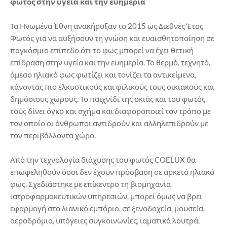
φωτός στην υγεία και την ευημερία
Τα Ηνωμένα Έθνη ανακήρυξαν το 2015 ως Διεθνές Έτος
Φωτός για να αυξήσουν τη γνώση και ευαισθητοποίηση σε
παγκόσμιο επίπεδο ότι το φως μπορεί να έχει θετική
επίδραση στην υγεία και την ευημερία. Το θερμό, τεχνητό,
άμεσο ηλιακό φως φωτίζει και τονίζει τα αντικείμενα,
κάνοντας πιο ελκυστικούς και φιλικούς τους οικιακούς και
δημόσιους χώρους. Το παιχνίδι της σκιάς και του φωτός
τούς δίνει όγκο και σχήμα και διαφοροποιεί τον τρόπο με
τον οποίο οι άνθρωποι αντιδρούν και αλληλεπιδρούν με
τον περιβάλλοντα χώρο.
Από την τεχνολογία διάχυσης του φωτός COELUX θα
επωφεληθούν όσοι δεν έχουν πρόσβαση σε αρκετό ηλιακό
φως. Σχεδιάστηκε με επίκεντρο τη βιομηχανία
ιατροφαρμακευτικών υπηρεσιών, μπορεί όμως να βρει
εφαρμογή στο λιανικό εμπόριο, σε ξενοδοχεία, μουσεία,
αεροδρόμια, υπόγειες συγκοινωνίες, ιαματικά λουτρά,