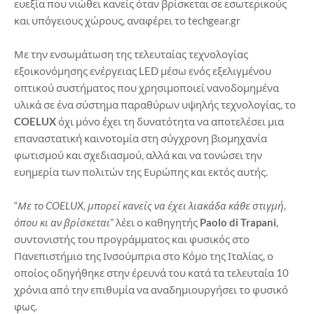
ευεξία που νιώθει κανείς όταν βρίσκεται σε εσωτερικούς
και υπόγειους χώρους, αναφέρει το techgear.gr
Με την ενσωμάτωση της τελευταίας τεχνολογίας
εξοικονόμησης ενέργειας LED μέσω ενός εξελιγμένου
οπτικού συστήματος που χρησιμοποιεί νανοδομημένα
υλικά σε ένα σύστημα παραθύρων υψηλής τεχνολογίας, το
COELUX
όχι μόνο έχει τη δυνατότητα να αποτελέσει μια
επαναστατική καινοτομία στη σύγχρονη βιομηχανία
φωτισμού και σχεδιασμού, αλλά και να τονώσει την
ευημερία των πολιτών της Ευρώπης και εκτός αυτής.
“
Με το COELUX, μπορεί κανείς να έχει λιακάδα κάθε στιγμή,
όπου κι αν βρίσκεται
” λέει ο καθηγητής
Paolo di Trapani
,
συντονιστής του προγράμματος και φυσικός στο
Πανεπιστήμιο της Ινσούμπρια στο Κόμο της Ιταλίας, ο
οποίος οδηγήθηκε στην έρευνά του κατά τα τελευταία 10
χρόνια από την επιθυμία να αναδημιουργήσει το φυσικό
φως.