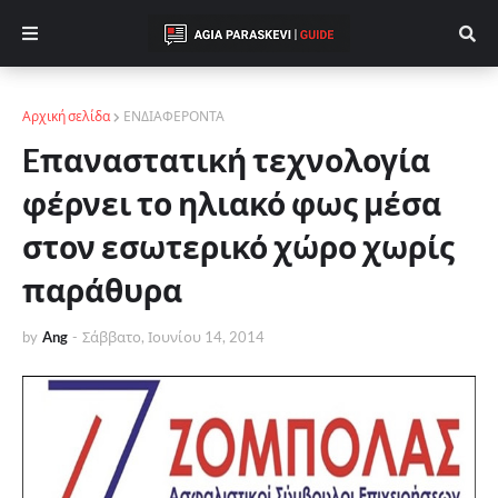
Αρχική σελίδα
ΕΝΔΙΑΦΕΡΟΝΤΑ
Eπαναστατική τεχνολογία
φέρνει το ηλιακό φως μέσα
στον εσωτερικό χώρο χωρίς
παράθυρα
by
Ang
-
Σάββατο, Ιουνίου 14, 2014