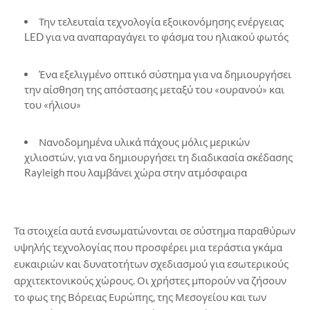
Την τελευταία τεχνολογία εξοικονόμησης ενέργειας
LED για να αναπαραγάγει το φάσμα του ηλιακού φωτός
Ένα εξελιγμένο οπτικό σύστημα για να δημιουργήσει
την αίσθηση της απόστασης μεταξύ του «ουρανού» και
του «ήλιου»
Νανοδομημένα υλικά πάχους μόλις μερικών
χιλιοστών, για να δημιουργήσει τη διαδικασία σκέδασης
Rayleigh που λαμβάνει χώρα στην ατμόσφαιρα
Τα στοιχεία αυτά ενσωματώνονται σε σύστημα παραθύρων
υψηλής τεχνολογίας που προσφέρει μια τεράστια γκάμα
ευκαιριών και δυνατοτήτων σχεδιασμού για εσωτερικούς
αρχιτεκτονικούς χώρους. Οι χρήστες μπορούν να ζήσουν
το φως της Βόρειας Ευρώπης, της Μεσογείου και των