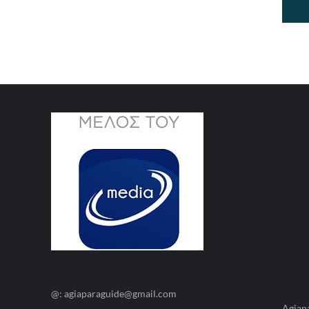
@: agiaparaguide@gmail.com
Agiap