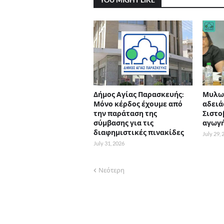
Δήμος Αγίας Παρασκευής:
Μυλων
Μόνο κέρδος έχουμε από
αδειά
την παράταση της
Σιστο
σύμβασης για τις
αγωγ
διαφημιστικές πινακίδες
July 29,
July 31, 2026
Νεότερη