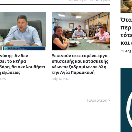
Όταν
περ
τότε
και
by
Ang
άκης: Αν δεν
Ξεκινούν εκτεταμένα έργα
σει το κτήμα
επισκευής και κατασκευής
βάρη, θα ακολουθήσει
νέων πεζοδρομίων σε όλη
ή εξώσεως
την Αγία Παρασκευή
 2026
July 16, 2026
Παλαιότερη