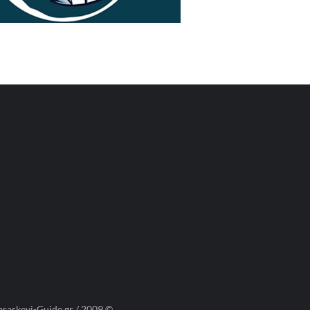
araskevi-Guide.gr / 2009 ©