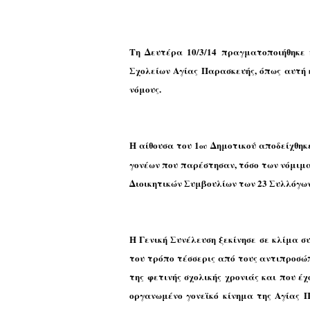
T
η Δευτέρα 10/3/14 πραγματοποιήθηκε 
Σχολείων Αγίας Παρασκευής, όπως αυτή 
νόμους.
Η αίθουσα του 1
Δημοτικού αποδείχθηκε
ου
γονέων που παρέστησαν, τόσο των νόμιμ
Διοικητικών Συμβουλίων των 23 Συλλόγων
Η Γενική Συνέλευση ξεκίνησε σε κλίμα σ
του τρόπο τέσσερις από τους αντιπροσώπ
της φετινής σχολικής χρονιάς και που έ
οργανωμένο γονεϊκό κίνημα της Αγίας Π