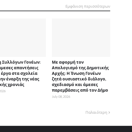
Εμφάνιση περισσότερων
 Συλλόγων Γονέων:
Με αφορμή τον
άμεσες απαντήσεις
Απολογισμό της Δημοτικής
α έργα στα σχολεία
Αρχής: Η Ένωση Γονέων
την έναρξη της νέας
ζητά ουσιαστικό διάλογο,
κής χρονιάς
σχεδιασμό και άμεσες
παρεμβάσεις από τον Δήμο
 2026
July 08, 2026
Παλαιότερη