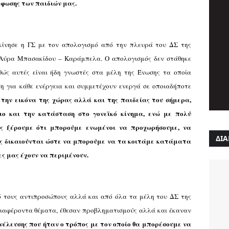
ρφωσης των παιδιών μας.
κίνησε η ΓΣ με τον απολογισμό από την πλευρά του ΔΣ της
 Αύρα Μπασακίδου – Καράμπελα. Ο απολογισμός δεν στάθηκε
θώς αυτές είναι ήδη γνωστές στα μέλη της Ένωσης τα οποία
 για κάθε ενέργεια και συμμετέχουν ενεργά σε οποιαδήποτε
την εικόνα της χώρας αλλά και της παιδείας του σήμερα,
ιο και την κατάσταση στο γονεϊκό κίνημα, ενώ με πολύ
ίς ξέρουμε ότι μπορούμε ενωμένοι να προχωρήσουμε, να
ΔΙΑ
ας δικαιούνται ώστε να μπορούμε να τα κοιτάμε κατάματα
ς μας έχουν να περιμένουν.
ό τους αντιπροσώπους αλλά και από όλα τα μέλη του ΔΣ της
νδιαφέροντα θέματα, έθεσαν προβληματισμούς αλλά και έκαναν
υνέλευσης που ήταν ο τρόπος με τον οποίο θα μπορέσουμε να