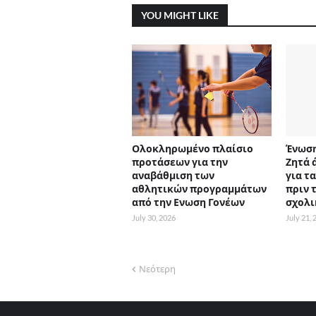
YOU MIGHT LIKE
Ολοκληρωμένο πλαίσιο
Ένωση
προτάσεων για την
Ζητά 
αναβάθμιση των
για τ
αθλητικών προγραμμάτων
πριν 
από την Ενωση Γονέων
σχολι
July 30, 2026
July 21,
Νεότερη