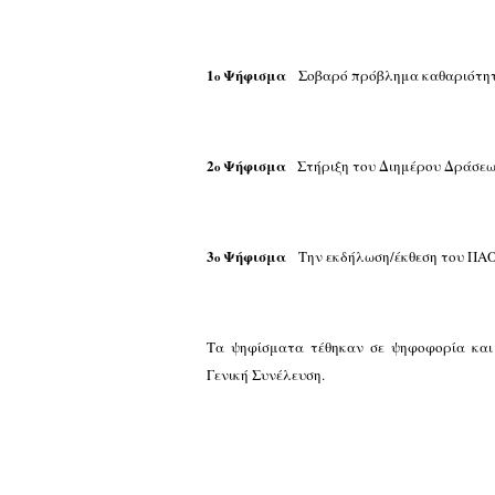
1
Ψήφισμα
Σοβαρό πρόβλημα καθαριότητα
ο
2
Ψήφισμα
Στήριξη του Διημέρου Δράσεων
ο
3
Ψήφισμα
Την εκδήλωση/έκθεση του ΠΑΟ
ο
Τα ψηφίσματα τέθηκαν σε ψηφοφορία και
Γενική Συνέλευση.