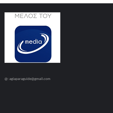
@: agiaparaguide@gmail.com