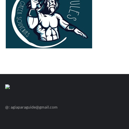
@: agiaparaguide@gmail.com