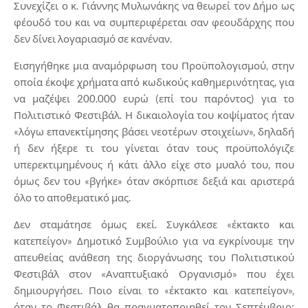
Συνεχίζει ο κ. Γιάννης Μυλωνάκης να θεωρεί τον Δήμο ως
φέουδό του και να συμπεριφέρεται σαν φεουδάρχης που
δεν δίνει λογαριασμό σε κανέναν.
Εισηγήθηκε μια αναμόρφωση του Προϋπολογισμού, στην
οποία έκοψε χρήματα από κωδικούς καθημερινότητας, για
να μαζέψει 200.000 ευρώ (επί του παρόντος) για το
Πολιτιστικό Φεστιβάλ. Η δικαιολογία του κοψίματος ήταν
«λόγω επανεκτίμησης βάσει νεοτέρων στοιχείων», δηλαδή
ή δεν ήξερε τι του γίνεται όταν τους προϋπολόγιζε
υπερεκτιμημένους ή κάτι άλλο είχε στο μυαλό του, που
όμως δεν του «βγήκε» όταν σκόρπισε δεξιά και αριστερά
όλο το αποθεματικό μας.
Δεν σταμάτησε όμως εκεί. Συγκάλεσε «έκτακτο και
κατεπείγον» Δημοτικό Συμβούλιο για να εγκρίνουμε την
απευθείας ανάθεση της διοργάνωσης του Πολιτιστικού
Φεστιβάλ στον «Αναπτυξιακό Οργανισμό» που έχει
δημιουργήσει. Ποιο είναι το «έκτακτο και κατεπείγον»,
όταν το Φεστιβάλ θα πραγματοποιηθεί τον Σεπτέμβριο;