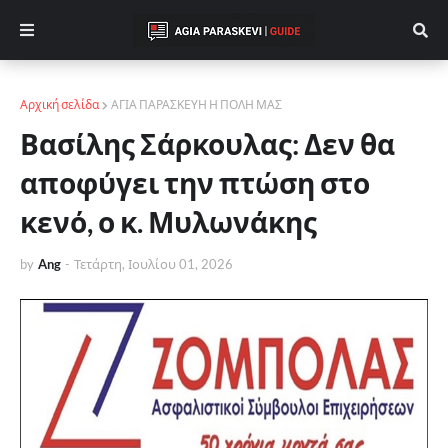
Αρχική σελίδα
ΑΓΙΑ ΠΑΡΑΣΚΕΥΗ Η ΠΟΛΗ ΜΑΣ
Βασίλης Σάρκουλας: Δεν θα
αποφύγει την πτώση στο
κενό, ο κ. Μυλωνάκης
by
Ang
-
Τετάρτη, Ιουλίου 01, 2026