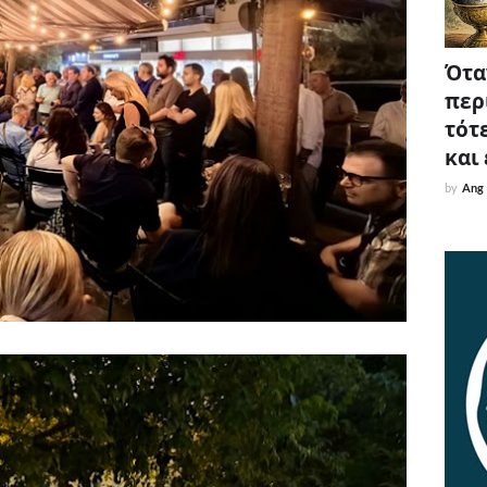
Όταν
περ
τότε
και
by
Ang