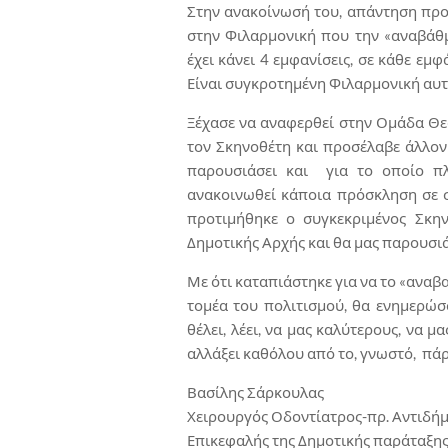
Στην ανακοίνωσή του, απάντηση προς
στην Φιλαρμονική που την «αναβάθμι
έχει κάνει 4 εμφανίσεις, σε κάθε εμ
Είναι συγκροτημένη Φιλαρμονική αυτ
Ξέχασε να αναφερθεί στην Ομάδα Θεά
τον Σκηνοθέτη και προσέλαβε άλλον 
παρουσιάσει και για το οποίο πλ
ανακοινωθεί κάποια πρόσκληση σε 
προτιμήθηκε ο συγκεκριμένος Σκην
Δημοτικής Αρχής και θα μας παρουσι
Με ότι καταπιάστηκε για να το «αναβα
τομέα του πολιτισμού, θα ενημερώσ
θέλει, λέει, να μας καλύτερους, να μ
αλλάξει καθόλου από το, γνωστό, πά
Βασίλης Σάρκουλας
Χειρουργός Οδοντίατρος-πρ. Αντιδή
Επικεφαλής της Δημοτικής παράταξης