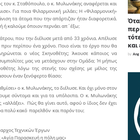
 τον κ. Σταθόπουλο, ο κ. Μυλωνάκης αναφέρεται και
σε». Για ποια Φιλαρμονική μιλάει; Η «Φιλαρμονική»
φάνιση τα άτομα που την απάρτιζαν ήταν διαφορετικά.
Όταν
ή ή καλούμε όποιον περνάει απ΄έξω;
περ
τότε
τρου, που την διέλυσε μετά από 33 χρόνια. Απέλυσε
και
πριν περίπου ένα χρόνο. Ποιο είναι το έργο που θα
ηρώνεται ο νέος Σκηνοθέτης; Άκουσε κάποιος να
by
Ang
συμπολίτες μας να μετάσχουν στην Ομάδα; Ή μήπως
οθέτης λόγω της στενής του σχέσης με μέλος της
άσουν έναν ξενόφερτο θίασο;
θμίσει» ο κ. Μυλωνάκης, το διέλυσε. Και όχι μόνο στον
ουμε σύντομα και για τα υπόλοιπα. Ο κ. Μυλωνάκης
ας «αλλάξει». Πώς θα γίνει αυτό, αφού ο ίδιος δεν έχει
ρα πολύ κακό παρελθόν και παρόν του;
μαρχος Τεχνικών Έργων
 «Αγία Παρασκευή η πόλη μας»