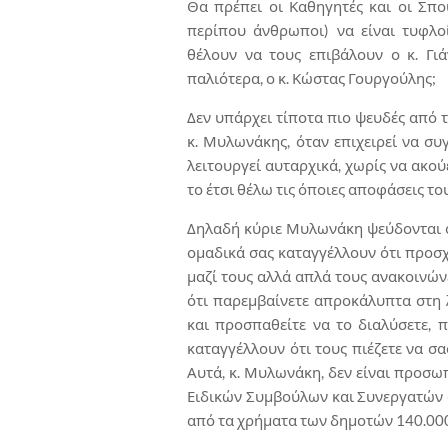
Θα πρέπει οι Καθηγητές και οι Σπ
περίπου άνθρωποι) να είναι τυφλο
θέλουν να τους επιβάλουν ο κ. Γιά
παλιότερα, ο κ. Κώστας Γουργούλης;
Δεν υπάρχει τίποτα πιο ψευδές από 
κ. Μυλωνάκης, όταν επιχειρεί να συ
λειτουργεί αυταρχικά, χωρίς να ακού
το έτσι θέλω τις όποιες αποφάσεις του
Δηλαδή κύριε Μυλωνάκη ψεύδονται ο
ομαδικά σας καταγγέλλουν ότι προσχ
μαζί τους αλλά απλά τους ανακοινών
ότι παρεμβαίνετε απροκάλυπτα στη 
και προσπαθείτε να το διαλύσετε, π
καταγγέλλουν ότι τους πιέζετε να σα
Αυτά, κ. Μυλωνάκη, δεν είναι προσω
Ειδικών Συμβούλων και Συνεργατών 
από τα χρήματα των δημοτών 140.000