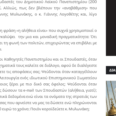
ουδαστές του Δημοτικού Λαϊκού Πανεπιστημίου (200
ί. Αλλιώς, πως δεν βλέπουν την «αναβάθμιση» που
ννης Μυλωνάκης, ο κ. Γιάννης Λογοθέτης και, λίγο
τη φράση «η αλήθεια είναι» που συχνά χρησιμοποιεί ο
γκαλύψει την μια και μοναδική πραγματικότητα: Ότι
ει τη φωνή των πολιτών, επιχειρώντας να επιβάλει με
.
ι Καθηγητές Πανεπιστημίου και οι Σπουδαστές, όταν
ηματικά τους καλείτε σε διάλογο, αφού δε διαλέγεστε
ΔΙΑ
ετε τις αποφάσεις σας; Ψεύδονται όταν καταγγέλλουν
λειτουργία ενός ιδιωτικού Επιστημονικού Σωματείου
οιος ξέρει με πιο δικό σας όφελος; Ψεύδονται όταν
ς δώσουν τα e-mail των Σπουδαστών (αλήθεια, γιατί);
πικά δεδομένα ενώ είναι τα ονόματα της στρατιάς των
σας που αρνείστε να μας τα δώσετε ενώ πληρώνονται
 ευρώ το χρόνο; Ποιόν κοροϊδεύετε κ. Μυλωνάκη;