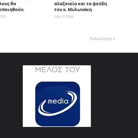
λους θα
αλαζονεία και τα ψεύδη
οποιηθούν;
του κ. Μυλωνάκη
 2026
July 19, 2026
Παλαιότερη