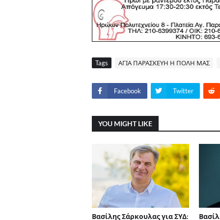
Tags
ΑΓΙΑ ΠΑΡΑΣΚΕΥΗ Η ΠΟΛΗ ΜΑΣ
Facebook
Twitter
YOU MIGHT LIKE
Βασίλης Σάρκουλας για ΣΥΔ:
Βασίλ