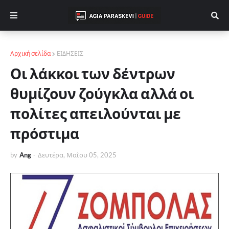
Αρχική σελίδα
ΕΙΔΗΣΕΙΣ
Οι λάκκοι των δέντρων
θυμίζουν ζούγκλα αλλά οι
πολίτες απειλούνται με
πρόστιμα
by
Ang
-
Δευτέρα, Μαΐου 05, 2025