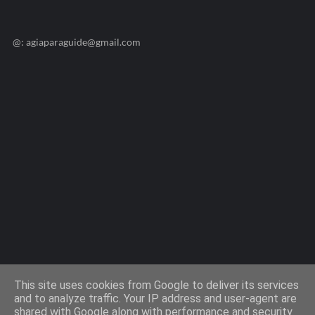
@: agiaparaguide@gmail.com
Agiaparaskevi-Guide.gr / 2009 ©
This site uses cookies from Google to deliver its services
and to analyze traffic. Your IP address and user-agent are
shared with Google along with performance and security