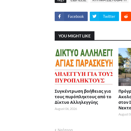
Facebook
Twitter
YOU MIGHT LIKE
Συγκέντρωση βοήθειας για
Πρόγρ
τους πυρόπληκτους από το
Ακολ
Δίκτυο Αλληλεγγύης
στον 
Νεκτ
August 06, 2026
August 0
Νεότερη