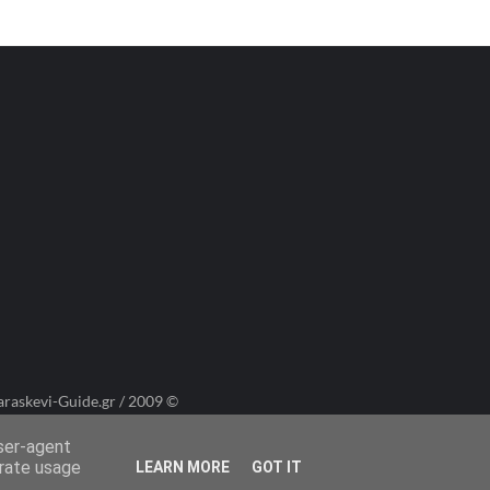
araskevi-Guide.gr / 2009 ©
user-agent
erate usage
LEARN MORE
GOT IT
Πολιτική Cookies
Πολιτική Απορρήτου