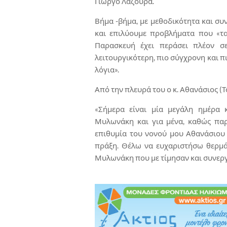
Γιώργο Λαζουρά.
Βήμα -βήμα, με μεθοδικότητα και συν
και επιλύουμε προβλήματα που «τα
Παρασκευή έχει περάσει πλέον σε
λειτουργικότερη, πιο σύγχρονη και πι
λόγια».
Από την πλευρά του ο κ. Αθανάσιος (Τ
«Σήμερα είναι μία μεγάλη ημέρα 
Μυλωνάκη και για μένα, καθώς πα
επιθυμία του νονού μου Αθανάσιου 
πράξη. Θέλω να ευχαριστήσω θερμά
Μυλωνάκη που με τίμησαν και συνερ