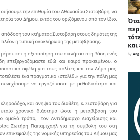
οποιήσουμε την επιθυμία του Αθανασίου Σιστοβάρη, να
τησία του Δήμου, εντός του οριζόμενου από τον ίδιο,
Όταν
περ
 απόδοση του κτήματος Σιστοβάρη στους δημότες της
τότε
ι πλέον η τυπική ολοκλήρωση της μεταβίβασης.
και
 μέρα» και η αξιοποίηση του ακινήτου στη βάση ενός
by
Ang
δη επεξεργαζόμαστε εδώ και καιρό προκειμένου, ο
σιαστικά οφέλη για τους πολίτες και τον Δήμο μας.
ποτελέσει ένα πραγματικό «στολίδι» για την πόλη μας
συνεχίσουμε να εργαζόμαστε με μεθοδικότητα και
κληροδόχο, και ανηψιό του διαθέτη, κ. Σιστοβάρη για
ταίο χρονικό διάστημα ώστε η μεταβίβαση του
ιο ομαλό τρόπο, τον Αντιδήμαρχο Διαχείρισης και
υσίας Σωτήρη Παπαμιχαήλ για τη συμβολή του στη
τον επικεφαλής της νομικής υπηρεσίας του Δήμου μας