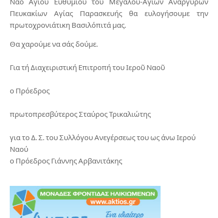
Ναό Αγίου Ευθυμίου του Μεγάλου-Αγίων Αναργύρων
Πευκακίων Αγίας Παρασκευής θα ευλογήσουμε την
πρωτοχρονιάτικη Βασιλόπιτά μας.
Θα χαρούμε να σάς δούμε.
Για τή Διαχειριστική Επιτροπή του Ιεροῦ Ναοῦ
ο Πρόεδρος
πρωτοπρεσβύτερος Σταύρος Τρικαλιώτης
για το Δ. Σ. του Συλλόγου Ανεγέρσεως του ως άνω Ιερού
Ναού
ο Πρόεδρος Γιάννης Αρβανιτάκης