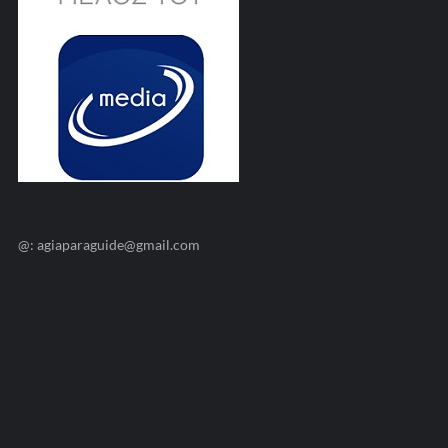
@: agiaparaguide@gmail.com