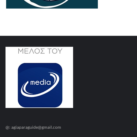
@: agiaparaguide@gmail.com