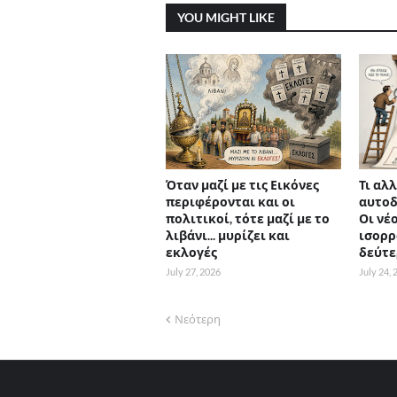
YOU MIGHT LIKE
Όταν μαζί με τις Εικόνες
Τι αλλ
περιφέρονται και οι
αυτοδ
πολιτικοί, τότε μαζί με το
Οι νέο
λιβάνι... μυρίζει και
ισορρ
εκλογές
δεύτε
July 27, 2026
July 24,
Νεότερη