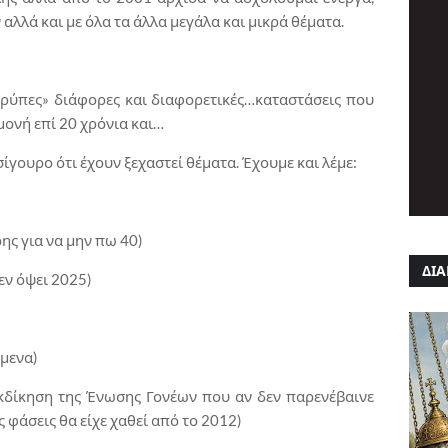
 αλλά και με όλα τα άλλα μεγάλα και μικρά θέματα.
τρύπες» διάφορες και διαφορετικές…καταστάσεις που
μονή επί 20 χρόνια και…
σίγουρο ότι έχουν ξεχαστεί θέματα. Έχουμε και λέμε:
ης για να μην πω 40)
ΔΙΑ
εν όψει 2025)
ύμενα)
εκδίκηση της Ένωσης Γονέων που αν δεν παρενέβαινε
ς φάσεις θα είχε χαθεί από το 2012)