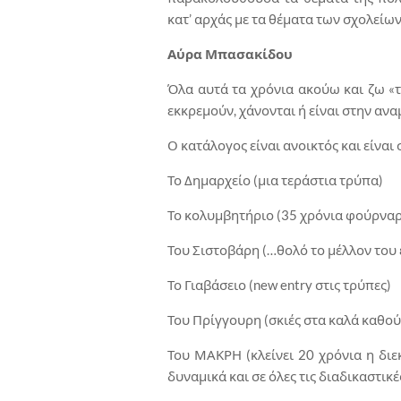
κατ’ αρχάς με τα θέματα των σχολείων
Αύρα Μπασακίδου
Όλα αυτά τα χρόνια ακούω και ζω «
εκκρεμούν, χάνονται ή είναι στην ανα
Ο κατάλογος είναι ανοικτός και είναι 
Το Δημαρχείο (μια τεράστια τρύπα)
Το κολυμβητήριο (35 χρόνια φούρναρ
Του Σιστοβάρη (…θολό το μέλλον του 
Το Γιαβάσειο (new entry στις τρύπες)
Του Πρίγγουρη (σκιές στα καλά καθο
Του ΜΑΚΡΗ (κλείνει 20 χρόνια η δι
δυναμικά και σε όλες τις διαδικαστικέ