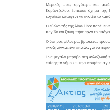
Μερικές ώρες αργότερα και μετά
Καράντζαλου, έσπευσε όχημα της Π
εργαλεία κατάφερε να ανοίξει το καπά
Ο εθελοντής της Alma Libre παρέμειν
παγίδα και ξαναμπήκε αργά το απόγε
Ο ζωηρός φίλος μας βρίσκεται προσω
αναζητώντας ένα σπιτάκι για να περάσ
Ένα μεγάλο μπράβο στη Φιλοζωική τ
επίσης το Δήμο και την Περιφέρεια γι