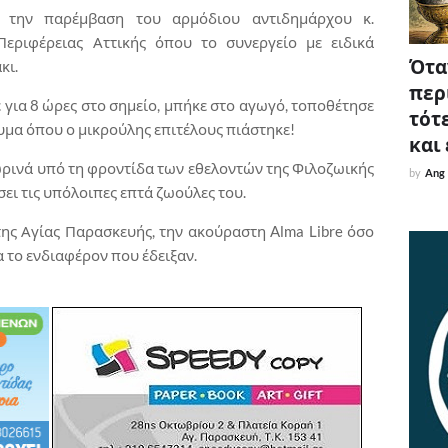
 την παρέμβαση του αρμόδιου αντιδημάρχου κ.
εριφέρειας Αττικής όπου το συνεργείο με ειδικά
Όταν
κι.
περ
ε για 8 ώρες στο σημείο, μπήκε στο αγωγό, τοποθέτησε
τότε
υμα όπου ο μικρούλης επιτέλους πιάστηκε!
και
ρινά υπό τη φροντίδα των εθελοντών της Φιλοζωικής
by
Ang
ει τις υπόλοιπες επτά ζωούλες του.
ης Αγίας Παρασκευής, την ακούραστη Alma Libre όσο
α το ενδιαφέρον που έδειξαν.