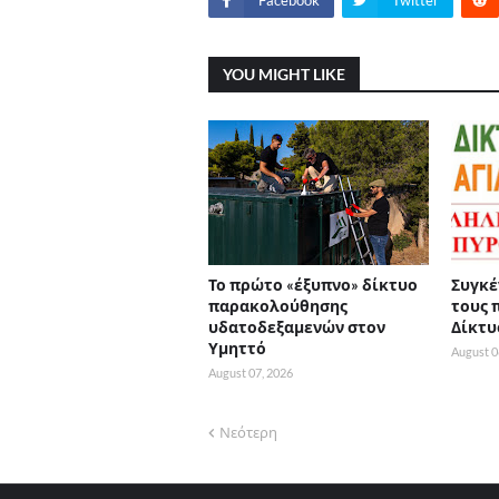
Facebook
Twitter
YOU MIGHT LIKE
Το πρώτο «έξυπνο» δίκτυο
Συγκέ
παρακολούθησης
τους 
υδατοδεξαμενών στον
Δίκτυ
Υμηττό
August 0
August 07, 2026
Νεότερη