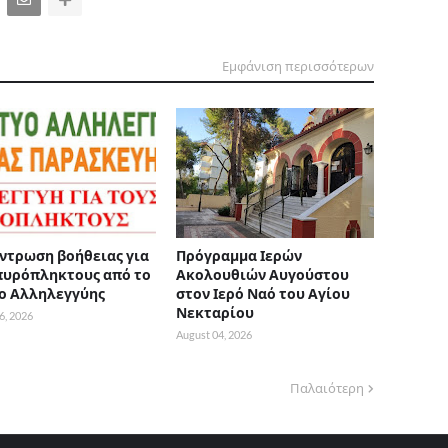
Εμφάνιση περισσότερων
ντρωση βοήθειας για
Πρόγραμμα Ιερών
πυρόπληκτους από το
Ακολουθιών Αυγούστου
ο Αλληλεγγύης
στον Ιερό Ναό του Αγίου
Νεκταρίου
6, 2026
August 04, 2026
Παλαιότερη