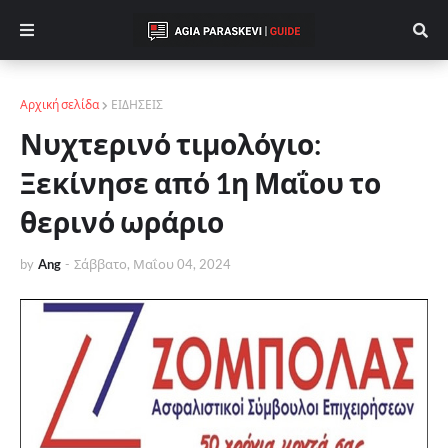
Αρχική σελίδα
ΕΙΔΗΣΕΙΣ
Νυχτερινό τιμολόγιο:
Ξεκίνησε από 1η Μαΐου το
θερινό ωράριο
by
Ang
-
Σάββατο, Μαΐου 04, 2024