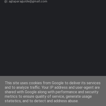
@: agiaparaguide@gmail.com
Agiaparaskevi-Guide.gr / 2009 ©
This site uses cookies from Google to deliver its services
and to analyze traffic. Your IP address and user-agent are
shared with Google along with performance and security
Design by -
Templateify
metrics to ensure quality of service, generate usage
statistics, and to detect and address abuse.
Όροι Χρήσης
Πολιτική Cookies
Πολιτική Απορρήτου