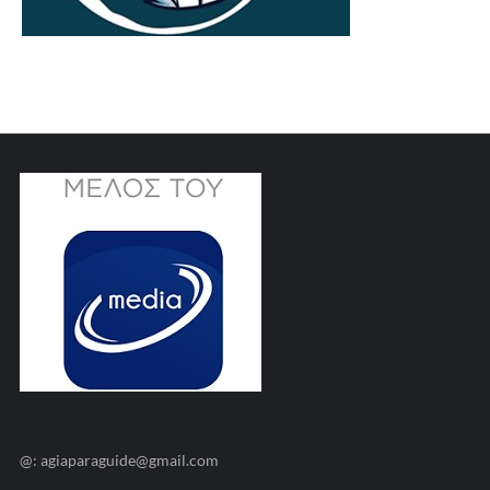
@: agiaparaguide@gmail.com