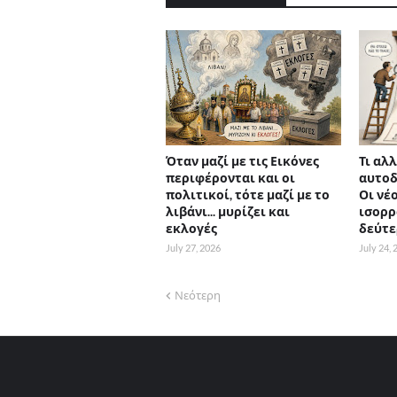
Όταν μαζί με τις Εικόνες
Τι αλλ
περιφέρονται και οι
αυτοδ
πολιτικοί, τότε μαζί με το
Οι νέο
λιβάνι... μυρίζει και
ισορρ
εκλογές
δεύτε
July 27, 2026
July 24,
Νεότερη