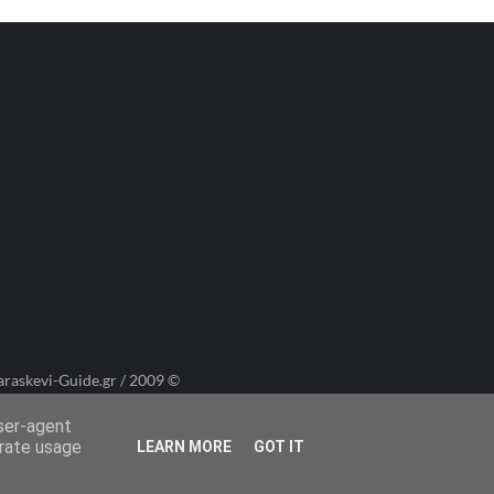
araskevi-Guide.gr / 2009 ©
user-agent
erate usage
LEARN MORE
GOT IT
Πολιτική Cookies
Πολιτική Απορρήτου