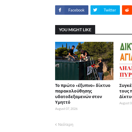
Facebook
Twitter
YOU MIGHT LIKE
Το πρώτο «έξυπνο» δίκτυο
Συγκέ
παρακολούθησης
τους 
υδατοδεξαμενών στον
Δίκτυ
Υμηττό
August 0
August 07, 2026
Νεότερη