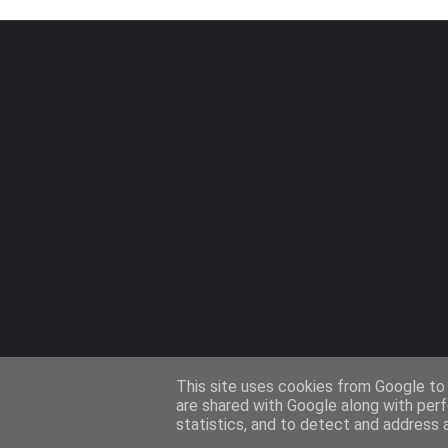
This site uses cookies from Google to d
are shared with Google along with perf
statistics, and to detect and address 
Design by -
Templateify