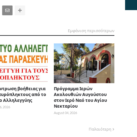
Εμφάνιση περισσότερων
ντρωση βοήθειας για
Πρόγραμμα Ιερών
πυρόπληκτους από το
Ακολουθιών Αυγούστου
ο Αλληλεγγύης
στον Ιερό Ναό του Αγίου
Νεκταρίου
6, 2026
August 04, 2026
Παλαιότερη