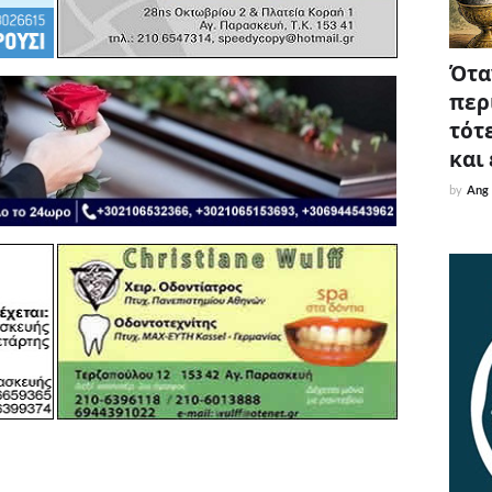
Όταν
περ
τότε
και
by
Ang