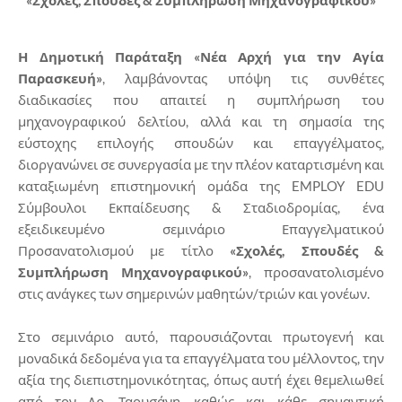
«Σχολές, Σπουδές & Συμπλήρωση Μηχανογραφικού»
Η Δημοτική Παράταξη «Νέα Αρχή για την Αγία
Παρασκευή»
, λαμβάνοντας υπόψη τις συνθέτες
διαδικασίες που απαιτεί η συμπλήρωση του
μηχανογραφικού δελτίου, αλλά και τη σημασία της
εύστοχης επιλογής σπουδών και επαγγέλματος,
διοργανώνει σε συνεργασία με την πλέον καταρτισμένη και
καταξιωμένη επιστημονική ομάδα της EMPLOY EDU
Σύμβουλοι Εκπαίδευσης & Σταδιοδρομίας, ένα
εξειδικευμένο σεμινάριο Επαγγελματικού
Προσανατολισμού με τίτλο
«Σχολές, Σπουδές &
Συμπλήρωση Μηχανογραφικού»
, προσανατολισμένο
στις ανάγκες των σημερινών μαθητών/τριών και γονέων.
Στο σεμινάριο αυτό, παρουσιάζονται πρωτογενή και
μοναδικά δεδομένα για τα επαγγέλματα του μέλλοντος, την
αξία της διεπιστημονικότητας, όπως αυτή έχει θεμελιωθεί
από τον Δρ. Ταουσάνη, καθώς και κάθε σημαντική