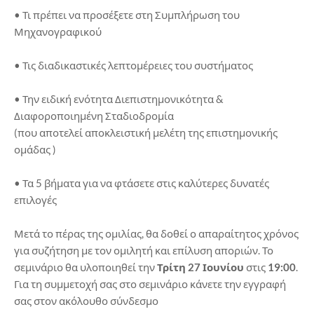
• Τι πρέπει να προσέξετε στη Συμπλήρωση του
Μηχανογραφικού
• Τις διαδικαστικές λεπτομέρειες του συστήματος
• Την ειδική ενότητα Διεπιστημονικότητα &
Διαφοροποιημένη Σταδιοδρομία
(που αποτελεί αποκλειστική μελέτη της επιστημονικής
ομάδας )
• Τα 5 βήματα για να φτάσετε στις καλύτερες δυνατές
επιλογές
Μετά το πέρας της ομιλίας, θα δοθεί ο απαραίτητος χρόνος
για συζήτηση με τον ομιλητή και επίλυση αποριών. Το
σεμινάριο θα υλοποιηθεί την
Τρίτη 27 Ιουνίου
στις
19:00
.
Για τη συμμετοχή σας στο σεμινάριο κάνετε την εγγραφή
σας στον ακόλουθο σύνδεσμο