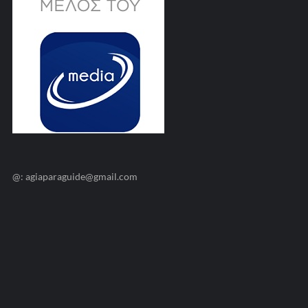
@: agiaparaguide@gmail.com