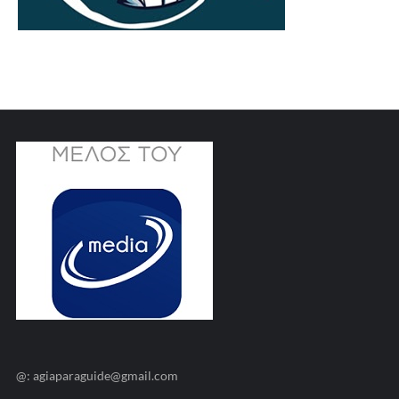
@: agiaparaguide@gmail.com