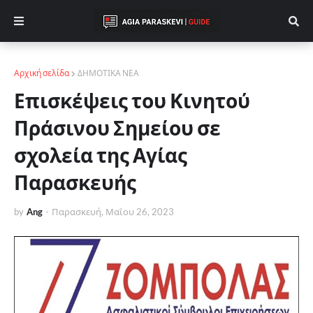
Αρχική σελίδα
ΔΗΜΟΤΙΚΑ ΝΕΑ
Επισκέψεις του Κινητού
Πράσινου Σημείου σε
σχολεία της Αγίας
Παρασκευής
by
Ang
-
Παρασκευή, Μαΐου 26, 2023