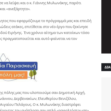
ε να λείψει και ο κ. Γιάννης Μυλωνάκης, παρότι
και «ανεξάρτητο».
ητος που εφαρμόζουμε το πρόγραμμά μας και επειδή
λώδεις ατάκες, επιτίθεται στο νέο έργο που ξεκίνησε
 οδού Ειρήνης. Ένα χρόνιο αίτημα των κατοίκων τόσο
ς πραγματοποιείται και αυτό φαίνεται να τον
ΔΙΑ
ης πόλης μας που υλοποιούμε σαν Δημοτική Αρχή,
ωάννου, Δερβενακίων, Ελευθερίου Βενιζέλου,
Αιγαίου Πελάγους. Ο κ. Μυλωνάκης διαστρέφει
φέροντας την ανάπλαση σαν απλή «ασφαλτόστρωση».