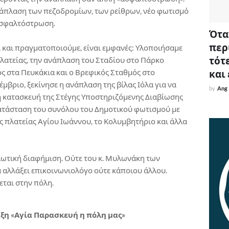
νάπλαση των πεζοδρομίων, των ρείθρων, νέο φωτισμό
 ασφαλτόστρωση.
Όταν
περ
 και πραγματοποιούμε, είναι εμφανές: Υλοποιήσαμε
τότε
πλατείας, την ανάπλαση του Σταδίου στο Πάρκο
ς στα Πευκάκια και ο Βρεφικός Σταθμός στο
και
έμβριο, ξεκίνησε η ανάπλαση της βίλας Ιόλα για να
by
Ang
η κατασκευή της Στέγης Υποστηριζόμενης Διαβίωσης
ικατάσταση του συνόλου του Δημοτικού φωτισμού με
ς πλατείας Αγίου Ιωάννου, το Κολυμβητήριο και άλλα
λωτική διαφήμιση. Ούτε του κ. Μυλωνάκη των
 αλλάξει επικοινωνιολόγο ούτε κάποιου άλλου.
εται στην πόλη.
ξη «Αγία Παρασκευή η πόλη μας»