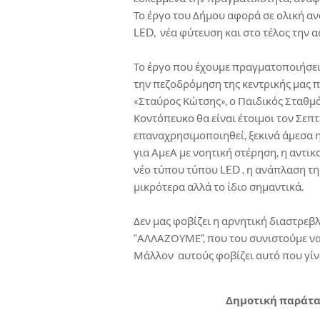
Το έργο του Δήμου αφορά σε ολική α
LED, νέα φύτευση και στο τέλος την
Το έργο που έχουμε πραγματοποιήσει
την πεζοδρόμηση της κεντρικής μας 
«Σταύρος Κώτσης», ο Παιδικός Σταθμό
Κοντόπευκο θα είναι έτοιμοι τον Σεπτ
επαναχρησιμοποιηθεί, ξεκινά άμεσα 
για ΑμεΑ με νοητική στέρηση, η αντ
νέο τύπου τύπου LED , η ανάπλαση τη
μικρότερα αλλά το ίδιο σημαντικά.
Δεν μας φοβίζει η αρνητική διαστρεβ
“ΑΛΛΑΖΟΥΜΕ”, που του συνιστούμε να
Μάλλον αυτούς φοβίζει αυτό που γίν
Δημοτική παράτα