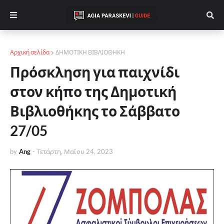
Αρχική σελίδα
ΔΗΜΟΤΙΚΗ ΒΙΒΛΙΟΘΗΚΗ
Πρόσκληση για παιχνίδι
στον κήπο της Δημοτική
Βιβλιοθήκης το Σάββατο
27/05
by
Ang
-
Τετάρτη, Μαΐου 24, 2023