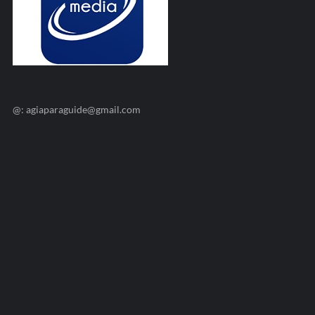
@: agiaparaguide@gmail.com