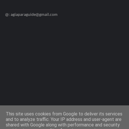
@: agiaparaguide@gmail.com
Agiaparaskevi-Guide.gr / 2009 ©
This site uses cookies from Google to deliver its services
and to analyze traffic. Your IP address and user-agent are
shared with Google along with performance and security