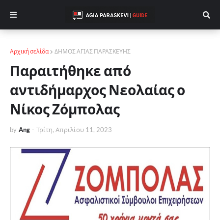
Αρχική σελίδα
ΔΗΜΟΣ ΑΓΙΑΣ ΠΑΡΑΣΚΕΥΗΣ
Παραιτήθηκε από
αντιδήμαρχος Νεολαίας ο
Νίκος Ζόμπολας
by
Ang
-
Τρίτη, Απριλίου 11, 2023