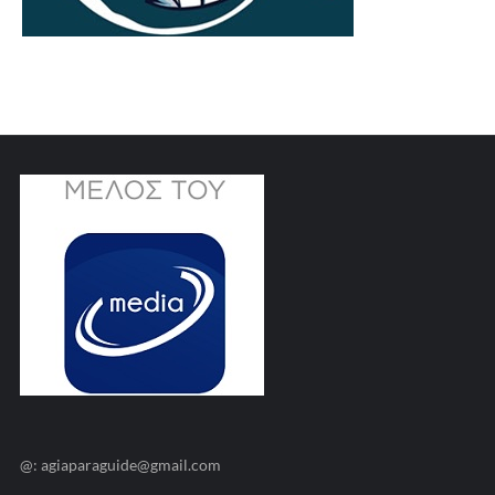
@: agiaparaguide@gmail.com