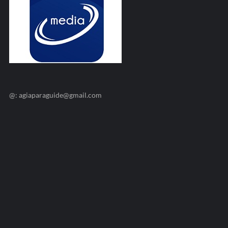
@: agiaparaguide@gmail.com