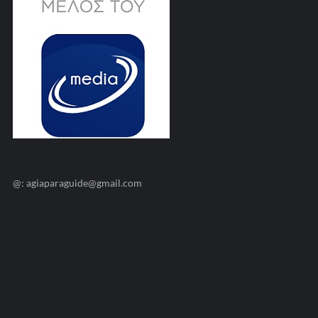
@: agiaparaguide@gmail.com