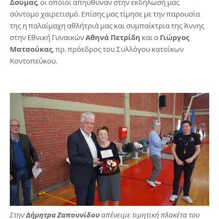
Δούμας
, οι οποίοι απηύθυναν στην εκδήλωσή μας
σύντομο χαιρετισμό. Επίσης μας τίμησε με την παρουσία
της η παλαίμαχη αθλήτριά μας και συμπαίκτρια της Άννης
στην Εθνική Γυναικών
Αθηνά Πετρίδη
και ο
Γιώργος
Ματσούκας
, πρ. πρόεδρος του Συλλόγου κατοίκων
Κοντοπεύκου.
Στην
Δήμητρα Ζαπουνίδου
απένειμε τιμητική πλακέτα του