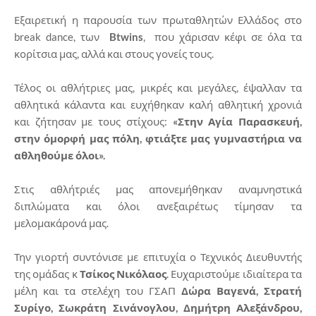
Εξαιρετική η παρουσία των πρωταθλητών Ελλάδος στο
break dance, των
Btwins
, που χάρισαν κέφι σε όλα τα
κορίτσια μας, αλλά και στους γονείς τους.
Τέλος οι αθλήτριες μας, μικρές και μεγάλες, έψαλλαν τα
αθλητικά κάλαντα και ευχήθηκαν καλή αθλητική χρονιά
και ζήτησαν με τους στίχους:
«Στην Αγία Παρασκευή,
στην όμορφή μας πόλη, φτιάξτε μας γυμναστήρια να
αθληθούμε όλοι».
Στις αθλήτριές μας απονεμήθηκαν αναμνηστικά
διπλώματα και όλοι ανεξαιρέτως τίμησαν τα
μελομακάρονά μας.
Την γιορτή συντόνισε με επιτυχία ο Τεχνικός Διευθυντής
της ομάδας κ
Τσίκος Νικόλαος
. Ευχαριστούμε ιδιαίτερα τα
μέλη και τα στελέχη του ΓΣΑΠ
Δώρα Βαγενά, Στρατή
Συρίγο, Σωκράτη Σινάνογλου, Δημήτρη Αλεξάνδρου,