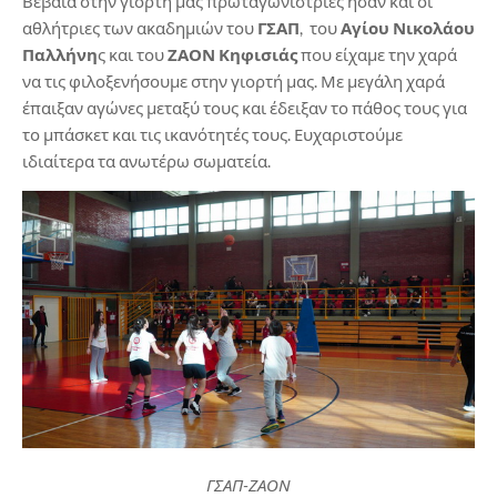
Βέβαια στην γιορτή μας πρωταγωνίστριες ήσαν και οι
αθλήτριες των ακαδημιών του
ΓΣΑΠ
, του
Αγίου Νικολάου
Παλλήνη
ς και του
ΖΑΟΝ Κηφισιάς
που είχαμε την χαρά
να τις φιλοξενήσουμε στην γιορτή μας. Με μεγάλη χαρά
έπαιξαν αγώνες μεταξύ τους και έδειξαν το πάθος τους για
το μπάσκετ και τις ικανότητές τους. Ευχαριστούμε
ιδιαίτερα τα ανωτέρω σωματεία.
ΓΣΑΠ-ΖΑΟΝ