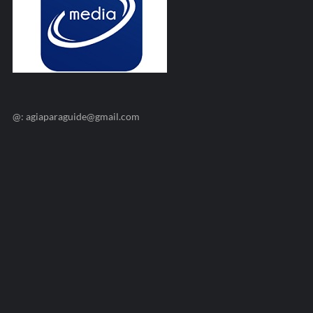
@: agiaparaguide@gmail.com