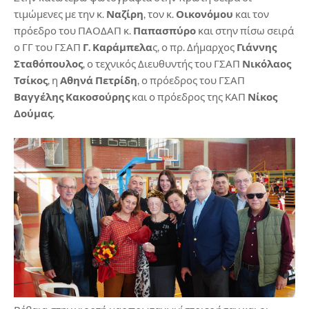
τιμώμενες με την κ.
Ναζίρη
, τον κ.
Οικονόμου
και τον
πρόεδρο του ΠΑΟΔΑΠ κ.
Παπασπύρο
και στην πίσω σειρά
ο ΓΓ του ΓΣΑΠ
Γ. Καράμπελα
ς, ο πρ. Δήμαρχος
Γιάννης
Σταθόπουλος
, ο τεχνικός Διευθυντής του ΓΣΑΠ
Νικόλαος
Τσίκος
, η
Αθηνά Πετρίδη
, ο πρόεδρος του ΓΣΑΠ
Βαγγέλης Κακοσούρης
και ο πρόεδρος της ΚΑΠ
Νίκος
Δούμας
.