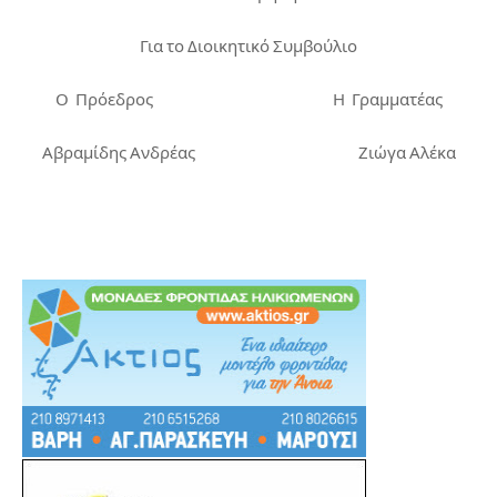
Για το Διοικητικό Συμβούλιο
Ο Πρόεδρος Η Γραμματέας
Αβραμίδης Ανδρέας Ζιώγα Αλέκα