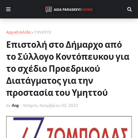
Αρχική σελίδα
ΣΥΛΛΟΓΟΙ
Επιστολή στο Δήμαρχο από
το Σύλλογο Κοντόπευκου για
το σχέδιο Προεδρικού
Διατάγματος για την
προστασία του Υμηττού
by
Ang
-
Τετάρτη, Νοεμβρίου 02, 2022