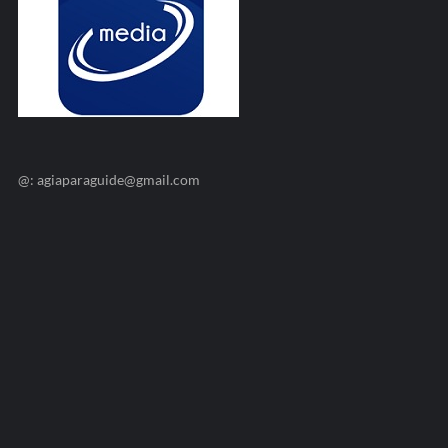
@: agiaparaguide@gmail.com