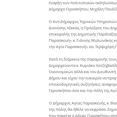
έναρξη των πολιτιστικών εκδηλώσεων
Δήμαρχο Γεροσκήπου, Μιχάλη Παυλίδ
Ο Αντιδήμαρχος Τεχνικών Υπηρεσιών, 
Διονύσης Λέκκας, η Πρόεδρος του Δη
επικεφαλής της Δημοτικής Παράταξης
Παρασκευή», κ. Γιάννης Μυλωνάκης κ
την Αγία Παρασκευή», κα. Τερψιχόρη
Κατά τη διάρκεια της παραμονής του
Δημαρχεύοντα κ. Κυριάκο Χατζηβασίλη
Οικονομικών αλλά και τον Διευθυντ
Δήμου και είχαν την ευκαιρία να πρα
εποικοδομητικές συζητήσεις αναφορι
Γεροσκήπου όσο και την πόλη της Αγ
Ο Δήμαρχος Αγίας Παρασκευής, κ. Βα
της πόλης θα ήθελε να εκφράσει δημοσ
που παρείχε ο Δήμος Γεροσκήπου στην