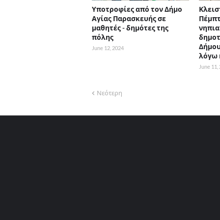
Υποτροφίες από τον Δήμο
Κλεισ
Αγίας Παρασκευής σε
Πέμπτ
μαθητές - δημότες της
νηπια
πόλης
δημοτ
Δήμου
June 12, 2024
λόγω
June 11,
Νεότερη