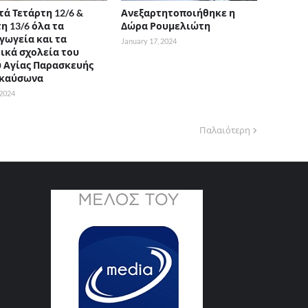
τά Τετάρτη 12/6 &
Ανεξαρτητοποιήθηκε η
η 13/6 όλα τα
Δώρα Ρουμελιώτη
γωγεία και τα
January 17, 2024
ικά σχολεία του
 Αγίας Παρασκευής
 καύσωνα
 2024
Παλαιότερη