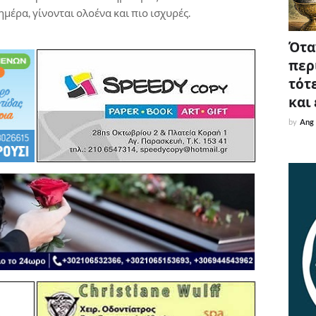
ημέρα, γίνονται ολοένα και πιο ισχυρές.
Όταν
περ
τότε
και
by
Ang