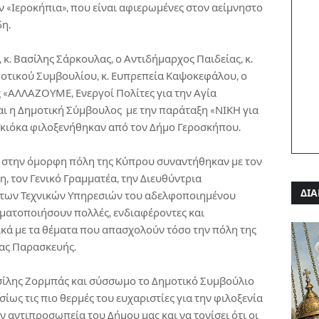
 «Ιεροκήπια», που είναι αφιερωμένες στον αείμνηστο
η.
κ. Βασίλης Σάρκουλας, ο Αντιδήμαρχος Παιδείας, κ.
μοτικού Συμβουλίου, κ. Ευπρεπεία Καψοκεφάλου, ο
 «ΑΛΛΑΖΟΥΜΕ, Ενεργοί Πολίτες για την Αγία
αι η Δημοτική Σύμβουλος με την παράταξη «ΝΙΚΗ για
 Γκιόκα φιλοξενήθηκαν από τον Δήμο Γεροσκήπου.
ς στην όμορφη πόλη της Κύπρου συναντήθηκαν με τον
, τον Γενικό Γραμματέα, την Διευθύντρια
ΔΙΑ
ή των Τεχνικών Υπηρεσιών του αδελφοποιημένου
γματοποιήσουν πολλές, ενδιαφέροντες και
κά με τα θέματα που απασχολούν τόσο την πόλη της
ίας Παρασκευής.
σίλης Ζορμπάς και σύσσωμο το Δημοτικό Συμβούλιο
ίως τις πιο θερμές του ευχαριστίες για την φιλοξενία
 αντιπροσωπεία του Δήμου μας και να τονίσει ότι οι