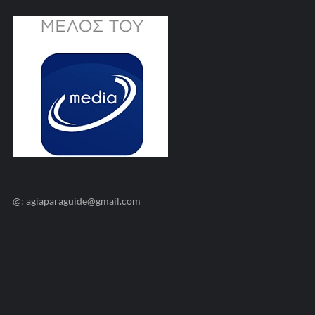
@: agiaparaguide@gmail.com