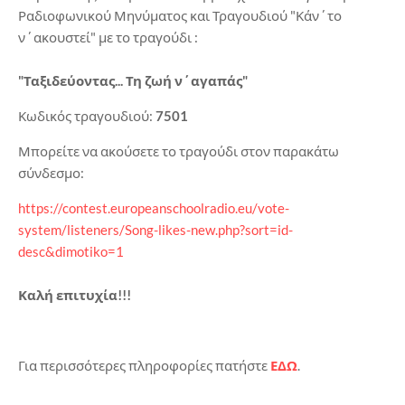
Ραδιοφωνικού Μηνύματος και Τραγουδιού "Κάν΄το
ν΄ακουστεί" με το τραγούδι :
"Ταξιδεύοντας... Τη ζωή ν΄αγαπάς"
Κωδικός τραγουδιού:
7501
Μπορείτε να ακούσετε το τραγούδι στον παρακάτω
σύνδεσμο:
https://contest.europeanschoolradio.eu/vote-
system/listeners/Song-likes-new.php?sort=id-
desc&dimotiko=1
Καλή επιτυχία!!!
Για περισσότερες πληροφορίες πατήστε
ΕΔΩ
.