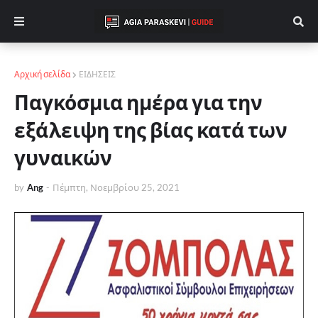
Αρχική σελίδα
ΕΙΔΗΣΕΙΣ
Παγκόσμια ημέρα για την
εξάλειψη της βίας κατά των
γυναικών
by
Ang
-
Πέμπτη, Νοεμβρίου 25, 2021