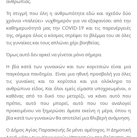
ανθρωπιάς.
Τη στιγμή που όλη η ανθρωπότητα εδώ και σχεδόν δύο
χρόνια «παλεύει» νυχθημερόν για να εξαφανίσει από την
καθημερινότητά μας την COVID-19 και τις παρενέργειές
της, σήμερα όλος ο κόσμος στρέφει το βλέμμα του σε όλες
τις γυναίκες και τους απλώνει χέρι βοηθείας.
Όμως αυτό δεν αρκεί να γίνεται μόνο σήμερα.
Η βία κατά των γυναικών και των κοριτσιών είναι μια
παγκόσμια πανδημία. Είναι μια ηθική προσβολή για όλες
τις γυναίκες και τα κορίτσια και για ολόκληρο το
ανθρώπινο είδος. Και όλοι εμείς είμαστε υποχρεωμένοι, ο
καθένας από το δικό του μετερίζι, να κάνει αυτό που
πρέπει, αυτό που μπορεί, αυτό που του αναλογεί
προκειμένου να ξημερώσει άμεσα εκείνη η μέρα, όπου η
βία κατά των γυναικών θα αποτελεί μια θλιβερή ανάμνηση.
Ο Δήμος Αγίας Παρασκευής δε μένει αμέτοχος. Η Δημοτική
Αρχή μέσω των Κοινωνικών Υπηρεσιών της βρίσκεται σε