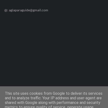
@: agiaparaguide@gmail.com
Agiaparaskevi-Guide.gr / 2009 ©
This site uses cookies from Google to deliver its services
and to analyze traffic. Your IP address and user-agent are
shared with Google along with performance and security
Design by -
Templateify
metrics to ensure quality of service, generate usage