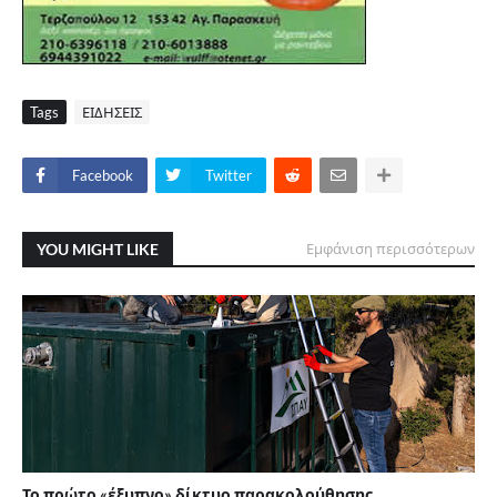
Tags
ΕΙΔΗΣΕΙΣ
Facebook
Twitter
YOU MIGHT LIKE
Εμφάνιση περισσότερων
Το πρώτο «έξυπνο» δίκτυο παρακολούθησης