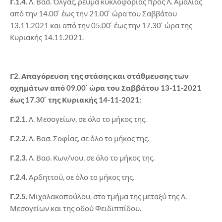
Γ.1.4.
Λ. Βασ. Όλγας, ρεύμα κυκλοφορίας προς Λ. Αμαλίας
από την 14.00 ́ έως την 21.00 ́ ώρα του Σαββάτου
13.11.2021 και από την 05.00 ́ έως την 17.30 ́ ώρα της
Κυριακής 14.11.2021.
Γ2. Απαγόρευση της στάσης και στάθμευσης των
οχημάτων από 09.00 ́ ώρα του Σαββάτου 13-11-2021
έως 17.30 ́ της Κυριακής 14-11-2021:
Γ.2.1.
Λ. Μεσογείων, σε όλο το μήκος της.
Γ.2.2.
Λ. Βασ. Σοφίας, σε όλο το μήκος της.
Γ.2.3.
Λ. Βασ. Κων/νου, σε όλο το μήκος της.
Γ.2.4.
Αρδηττού, σε όλο το μήκος της.
Γ.2.5.
Μιχαλακοπούλου, στο τμήμα της μεταξύ της Λ.
Μεσογείων και της οδού Φειδιππίδου.