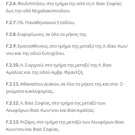
Γ.2.6.
Φειδιππίδου, στο τμήμα της από τη Λ. Βασ. Σοφίας
έως την οδό Μιχαλακοπούλου.
Γ.2.7.
Πλ. Παναθηναϊκού Σταδίου.
Γ.2.8.
Ευφορίωνος, σε όλο το μήκος της.
Γ.2.9.
Ερατοσθένους, στο τμήμα της μεταξύ της Λ. Βασ. Κων/
νου και της οδού Ευτυχίδου.
Γ.2.10.
Λ. Συγγρού, στο τμήμα της μεταξύ της Λ. Βασ.
Αμαλίας και της οδού Αμβρ. Φραντζή.
Γ.2.11.
Αθανασίου Διάκου, σε όλο το μήκος της και στα -2-
ρεύματα κυκλοφορίας..
Γ.2.12.
Λ. Βασ. Σοφίας, στο τμήμα της μεταξύ των
Λεωφόρων Βασ. Κων/νου και Βασ.Αμαλίας.
Γ.2.13.
Ριζάρη, στο τμήμα της μεταξύ των Λεωφόρων Βασ.
Κων/νου και Βασ. Σοφίας.