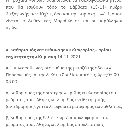
που θα ισχύουν τόσο το Σάββατο (13/11) ημέρα
διεξαγωγής των 10χλμ., όσο και την Κυριακή (14/11, όπου
γίνεται ο Αυθεντικός Μαραθώνιος και οι παράλληλοι
αγώνες.
Α. Καθορισμός κατεύθυνσης κυκλοφορίας – ορίου
ταχύτητας την Κυριακή 14-11-2021:
Α.1.
Λ. Μαραθώνος, στο τμήμα της μεταξύ της οδού Αγ.
Παρασκευής και της Λ. Κάτω Σουλίου, κατά τις ώρες 05:00 ́ -
08:00 ́:
α) Καθορισμός της αριστερής λωρίδας κυκλοφορίας του
ρεύματος προς Αθήνα, ως λωρίδας αντίθετης ροής
(αντιδρόμηση), για τα λεωφορεία μεταφοράς των αθλητών,
β) Καθορισμός της δεξιάς λωρίδας κυκλοφορίας του
ρεύματος προς Αθήνα, ως λωρίδας αποκλειστικής