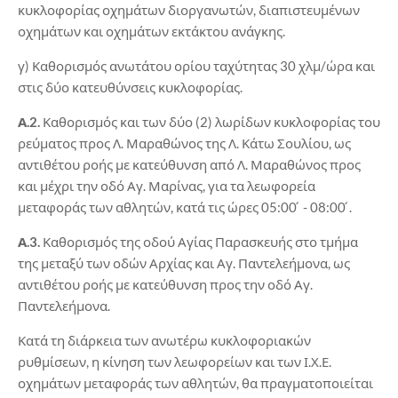
κυκλοφορίας οχημάτων διοργανωτών, διαπιστευμένων
οχημάτων και οχημάτων εκτάκτου ανάγκης.
γ) Καθορισμός ανωτάτου ορίου ταχύτητας 30 χλμ/ώρα και
στις δύο κατευθύνσεις κυκλοφορίας.
Α.2.
Καθορισμός και των δύο (2) λωρίδων κυκλοφορίας του
ρεύματος προς Λ. Μαραθώνος της Λ. Κάτω Σουλίου, ως
αντιθέτου ροής με κατεύθυνση από Λ. Μαραθώνος προς
και μέχρι την οδό Αγ. Μαρίνας, για τα λεωφορεία
μεταφοράς των αθλητών, κατά τις ώρες 05:00 ́ - 08:00 ́.
Α.3.
Καθορισμός της οδού Αγίας Παρασκευής στο τμήμα
της μεταξύ των οδών Αρχίας και Αγ. Παντελεήμονα, ως
αντιθέτου ροής με κατεύθυνση προς την οδό Αγ.
Παντελεήμονα.
Κατά τη διάρκεια των ανωτέρω κυκλοφοριακών
ρυθμίσεων, η κίνηση των λεωφορείων και των Ι.Χ.Ε.
οχημάτων μεταφοράς των αθλητών, θα πραγματοποιείται