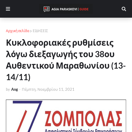
Αρχική σελίδα
ΕΙΔΗΣΕΙΣ
Κυκλοφοριακές ρυθμίσεις
λόγω διεξαγωγής του 38ου
Αυθεντικού Μαραθωνίου (13-
14/11)
by
Ang
-
Πέμπτη, Νοεμβρίου 11, 2021