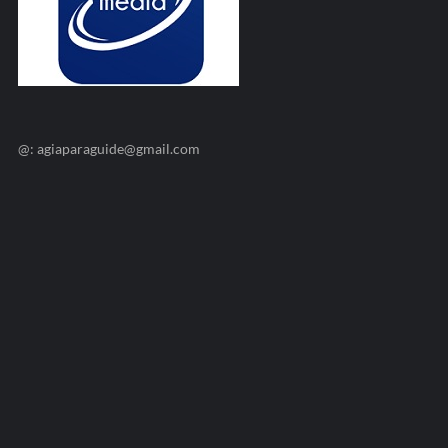
@: agiaparaguide@gmail.com