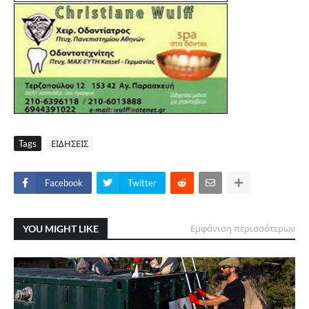
Tags
ΕΙΔΗΣΕΙΣ
Facebook
Twitter
YOU MIGHT LIKE
Εμφάνιση περισσότερων